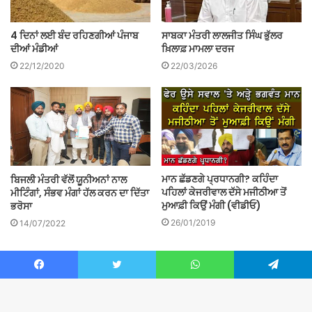
4 ਦਿਨਾਂ ਲਈ ਬੰਦ ਰਹਿਣਗੀਆਂ ਪੰਜਾਬ
ਸਾਬਕਾ ਮੰਤਰੀ ਲਾਲਜੀਤ ਸਿੰਘ ਭੁੱਲਰ
ਦੀਆਂ ਮੰਡੀਆਂ
ਖ਼ਿਲਾਫ਼ ਮਾਮਲਾ ਦਰਜ
22/12/2020
22/03/2026
ਮਾਨ ਛੱਡਣਗੇ ਪ੍ਰਧਾਨਗੀ? ਕਹਿੰਦਾ
ਬਿਜਲੀ ਮੰਤਰੀ ਵੱਲੋਂ ਯੂਨੀਅਨਾਂ ਨਾਲ
ਪਹਿਲਾਂ ਕੇਜਰੀਵਾਲ ਦੱਸੇ ਮਜੀਠੀਆ ਤੋਂ
ਮੀਟਿੰਗਾਂ, ਸੰਭਵ ਮੰਗਾਂ ਹੱਲ ਕਰਨ ਦਾ ਦਿੱਤਾ
ਮੁਆਫ਼ੀ ਕਿਉਂ ਮੰਗੀ (ਵੀਡੀਓ)
ਭਰੋਸਾ
26/01/2019
14/07/2022
Switch To Websites
Facebook
Twitter
WhatsApp
Telegram
Visit English Website