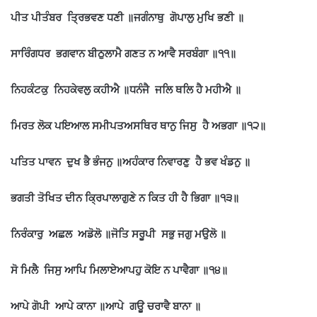
ਪੀਤ ਪੀਤੰਬਰ ਤ੍ਰਿਭਵਣ ਧਣੀ ॥ਜਗੰਨਾਥੁ ਗੋਪਾਲੁ ਮੁਖਿ ਭਣੀ ॥
ਸਾਰਿੰਗਧਰ ਭਗਵਾਨ ਬੀਠੁਲਾਮੈ ਗਣਤ ਨ ਆਵੈ ਸਰਬੰਗਾ ॥੧੧॥
ਨਿਹਕੰਟਕੁ ਨਿਹਕੇਵਲੁ ਕਹੀਐ ॥ਧਨੰਜੈ ਜਲਿ ਥਲਿ ਹੈ ਮਹੀਐ ॥
ਮਿਰਤ ਲੋਕ ਪਇਆਲ ਸਮੀਪਤਅਸਥਿਰ ਥਾਨੁ ਜਿਸੁ ਹੈ ਅਭਗਾ ॥੧੨॥
ਪਤਿਤ ਪਾਵਨ ਦੁਖ ਭੈ ਭੰਜਨੁ ॥ਅਹੰਕਾਰ ਨਿਵਾਰਣੁ ਹੈ ਭਵ ਖੰਡਨੁ ॥
ਭਗਤੀ ਤੋਖਿਤ ਦੀਨ ਕ੍ਰਿਪਾਲਾਗੁਣੇ ਨ ਕਿਤ ਹੀ ਹੈ ਭਿਗਾ ॥੧੩॥
ਨਿਰੰਕਾਰੁ ਅਛਲ ਅਡੋਲੋ ॥ਜੋਤਿ ਸਰੂਪੀ ਸਭੁ ਜਗੁ ਮਉਲੋ ॥
ਸੋ ਮਿਲੈ ਜਿਸੁ ਆਪਿ ਮਿਲਾਏਆਪਹੁ ਕੋਇ ਨ ਪਾਵੈਗਾ ॥੧੪॥
ਆਪੇ ਗੋਪੀ ਆਪੇ ਕਾਨਾ ॥ਆਪੇ ਗਊ ਚਰਾਵੈ ਬਾਨਾ ॥