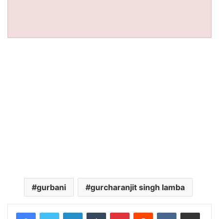
gurbani
gurcharanjit singh lamba
LinkedIn
Tumblr
Pinterest
Reddit
VKontakte
Share via Email