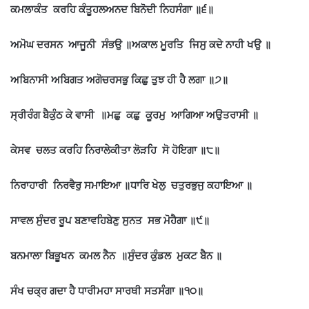
ਕਮਲਾਕੰਤ ਕਰਹਿ ਕੰਤੂਹਲਅਨਦ ਬਿਨੋਦੀ ਨਿਹਸੰਗਾ ॥੬॥
ਅਮੋਘ ਦਰਸਨ ਆਜੂਨੀ ਸੰਭਉ ॥ਅਕਾਲ ਮੂਰਤਿ ਜਿਸੁ ਕਦੇ ਨਾਹੀ ਖਉ ॥
ਅਬਿਨਾਸੀ ਅਬਿਗਤ ਅਗੋਚਰਸਭੁ ਕਿਛੁ ਤੁਝ ਹੀ ਹੈ ਲਗਾ ॥੭॥
ਸ੍ਰੀਰੰਗ ਬੈਕੁੰਠ ਕੇ ਵਾਸੀ ॥ਮਛੁ ਕਛੁ ਕੂਰਮੁ ਆਗਿਆ ਅਉਤਰਾਸੀ ॥
ਕੇਸਵ ਚਲਤ ਕਰਹਿ ਨਿਰਾਲੇਕੀਤਾ ਲੋੜਹਿ ਸੋ ਹੋਇਗਾ ॥੮॥
ਨਿਰਾਹਾਰੀ ਨਿਰਵੈਰੁ ਸਮਾਇਆ ॥ਧਾਰਿ ਖੇਲੁ ਚਤੁਰਭੁਜੁ ਕਹਾਇਆ ॥
ਸਾਵਲ ਸੁੰਦਰ ਰੂਪ ਬਣਾਵਹਿਬੇਣੁ ਸੁਨਤ ਸਭ ਮੋਹੈਗਾ ॥੯॥
ਬਨਮਾਲਾ ਬਿਭੂਖਨ ਕਮਲ ਨੈਨ ॥ਸੁੰਦਰ ਕੁੰਡਲ ਮੁਕਟ ਬੈਨ ॥
ਸੰਖ ਚਕ੍ਰ ਗਦਾ ਹੈ ਧਾਰੀਮਹਾ ਸਾਰਥੀ ਸਤਸੰਗਾ ॥੧੦॥