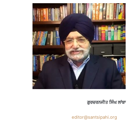
ਗੁਰਚਰਨਜੀਤ ਸਿੰਘ ਲਾਂਬਾ
editor@santsipahi.org