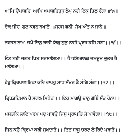
ਆਪਿ ਉਪਾਵਹਿ ਆਪਿ ਖਪਾਵਹਿਤੁਧੁ ਲੇਪੁ ਨਹੀ ਇਕੁ ਤਿਲੁ ਰੰਗਾ ॥੧੫॥
ਏਕ ਜੀਹ ਗੁਣ ਕਵਨ ਬਖਾਨੈ ॥ਸਹਸ ਫਨੀ ਸੇਖ ਅੰਤੁ ਨ ਜਾਨੈ ॥
ਨਵਤਨ ਨਾਮ ਜਪੈ ਦਿਨੁ ਰਾਤੀ ਇਕੁ ਗੁਣੁ ਨਾਹੀ ਪ੍ਰਭ ਕਹਿ ਸੰਗਾ।।੧੬।।
ਓਟ ਗਹੀ ਜਗਤ ਪਿਤ ਸਰਣਾਇਆ।। ਭੈ ਭਇਆਨਕ ਜਮਦੂਤ ਦੁਤਰ ਹੈ
ਮਾਇਆ।।
ਹੋਹੁ ਕ੍ਰਿਪਾਲ ਇਛਾ ਕਰਿ ਰਾਖਹੁ ਸਾਧ ਸੰਤਨ ਕੈ ਸੰਗਿ ਸੰਗਾ।।੧੭।।
ਦ੍ਰਿਸ਼ਟਿਮਾਨ ਹੈ ਸਗਲ ਮਿਥੇਨਾ।। ਇਕ ਮਾਗਉ ਦਾਨੁ ਗੋਬਿੰ ਸੰਤ ਰੇਨਾ।।
ਮਸਤਕਿ ਲਾਇ ਪਰਮ ਪਦੁ ਪਾਵਉ ਜਿਸੁ ਪ੍ਰਾਪਤਿ ਸੋ ਪਾਵੈਗਾ।।੧੮।।
ਜਿਨ ਕਉ ਕ੍ਰਿਪਾ ਕਰੀ ਸੁਖਦਾਤੇ।। ਤਿਨ ਸਾਧੂ ਚਰਣ ਲੈ ਰਿਦੈ ਪਰਾਤੇ।।