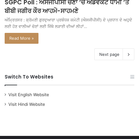
SGPC Poll : ਐੱਸਜੀਪੀਸੀ ਚੋਣਾਂ ‘ਚ ਐਡਵੋਕੇਟ ਧਾਮੀ ‘ਤੇ
ਬੀਬੀ ਜਗੀਰ ਕੌਰ ਆਹਮੋ-ਸਾਹਮਣੇ
ਅੰਮ੍ਰਿਤਸਰ : ਸ਼੍ਰੋਮਣੀ ਗੁਰਦੁਆਰਾ ਪ੍ਰਬੰਧਕ ਕਮੇਟੀ (ਐਸਜੀਪੀਸੀ) ਦੇ ਪ੍ਰਧਾਨ ਦੇ ਅਹੁਦੇ
ਲਈ ਹੋਣ ਵਾਲੀਆਂ ਚੋਣਾਂ ਲਈ ਜਿੱਥੇ ਲੜਾਈ ਦੀਆਂ ਲੀਹਾਂ…
Read More »
Next page
Switch To Websites
Visit English Website
Visit Hindi Website