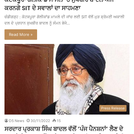
ਕਰਨਗੇ SIT ਦੇ ਸਵਾਲਾਂ ਦਾ ਸਾਹਮਣਾ
ਚੰਡੀਗੜ੍ਹ : ਕੋਟਕਪੂਰਾ ਗੋਲੀਕਾਂਡ ਮਾਮਲੇ ਦੀ ਜਾਂਚ ਲਈ SIT ਵੱਲੋਂ ਮੁੜ ਸ਼੍ਰੋਮਣੀ ਅਕਾਲੀ
ਦਲ ਦੇ ਪ੍ਰਧਾਨ ਸੁਖਬੀਰ ਬਾਦਲ ਨੂੰ ਸੰਮਨ ਭੇਜੇ…
Read More »
Press Release
D5 News
30/11/2022
15
ਸਰਦਾਰ ਪ੍ਰਕਾਸ਼ ਸਿੰਘ ਬਾਦਲ ਵੱਲੋਂ ’ਪੰਜ ਪੈਨਸ਼ਨਾਂ’ ਲੈਣ ਦੇ