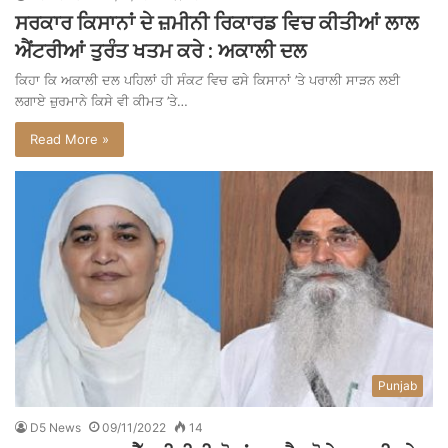
ਸਰਕਾਰ ਕਿਸਾਨਾਂ ਦੇ ਜ਼ਮੀਨੀ ਰਿਕਾਰਡ ਵਿਚ ਕੀਤੀਆਂ ਲਾਲ
ਐਂਟਰੀਆਂ ਤੁਰੰਤ ਖਤਮ ਕਰੇ : ਅਕਾਲੀ ਦਲ
ਕਿਹਾ ਕਿ ਅਕਾਲੀ ਦਲ ਪਹਿਲਾਂ ਹੀ ਸੰਕਟ ਵਿਚ ਫਸੇ ਕਿਸਾਨਾਂ ’ਤੇ ਪਰਾਲੀ ਸਾੜਨ ਲਈ
ਲਗਾਏ ਜ਼ੁਰਮਾਨੇ ਕਿਸੇ ਵੀ ਕੀਮਤ ’ਤੇ…
Read More »
Punjab
D5 News
09/11/2022
14