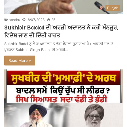
Punjab
sandhu
18/07/2023
25
Sukhbir Badal ਦੀ ਅਰਜ਼ੀ ਅਦਾਲਤ ਨੇ ਕਰੀ ਮੰਨਜ਼ੂਰ,
ਵਿਦੇਸ਼ ਜਾਣ ਦੀ ਦਿੱਤੀ ਰਾਹਤ
Sukhbir Badal ਨੂੰ ਲੈ ਕੇ ਅਦਾਲਤ ਨੇ ਵੱਡਾ ਫੈਸਲਾਂ ਸੁਣਾਇਆ ਹੈ। ਅਕਾਲੀ ਦਲ ਦੇ
ਪ੍ਰਧਾਨ Sukhbir Singh Badal ਦੀ ਅਰਜ਼ੀ…
Read More »