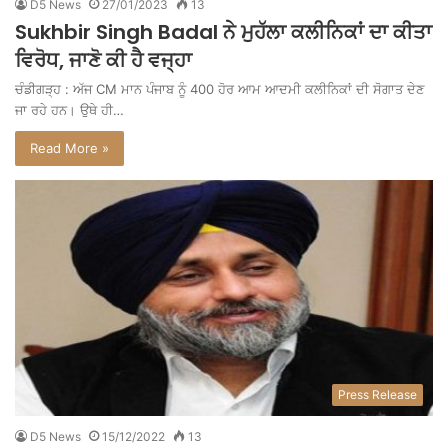
D5 News
27/01/2023
13
Sukhbir Singh Badal ਨੇ ਮੁਹੱਲਾ ਕਲੀਨਿਕਾਂ ਦਾ ਕੀਤਾ
ਵਿਰੋਧ, ਜਾਣੋ ਕੀ ਹੈ ਵਜ੍ਹਾ
ਚੰਡੀਗੜ੍ਹ : ਅੱਜ CM ਮਾਨ ਪੰਜਾਬ ਨੂੰ 400 ਹੋਰ ਆਮ ਆਦਮੀ ਕਲੀਨਿਕਾਂ ਦੀ ਸੋਗਾਤ ਦੇਣ
ਜਾ ਰਹੇ ਹਨ। ਉਥੇ ਹੀ…
Read More »
Press Release
D5 News
15/12/2022
13