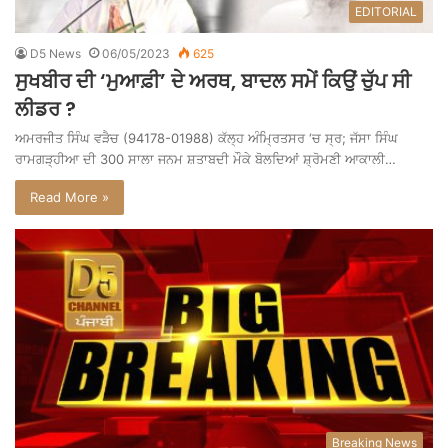
EDITORIAL
D5 News
06/05/2023
625
ਸੁਖਬੀਰ ਦੀ ‘ਮੁਆਫ਼ੀ’ ਦੇ ਅਰਥ, ਬਾਦਲ ਸਮੇਂ ਕਿਉਂ ਚੁੱਪ ਸੀ
ਲੀਡਰ ?
ਅਮਰਜੀਤ ਸਿੰਘ ਵੜੈਚ (94178-01988) ਕੱਲ੍ਹ ਅੰਮ੍ਰਿਤਸਰ ‘ਚ ਸ੍ਰ; ਜੱਸਾ ਸਿੰਘ
ਰਾਮਗੜ੍ਹੀਆ ਦੀ 300 ਸਾਲਾ ਜਨਮ ਸ਼ਤਾਬਦੀ ਮੌਕੇ ਬੋਲਦਿਆਂ ਸ਼੍ਰੋਮਣੀ ਆਕਾਲੀ…
Read More »
Breaking News