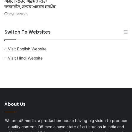
ਐਗਰੀਕਲਚਰ ਅਫ਼ਸਰ ਕੀਤਾ
ਚਾਰਜਸ਼ੀਟ, ਬਲਾਕ ਅਫ਼ਸਰ ਸਸਪੈਂਡ
12/08/2025
Switch To Websites
Visit English Website
Visit Hindi Website
About Us
We are d5 media, a production house having big vision to produce
quality content. D5 media have state of art studios in India and