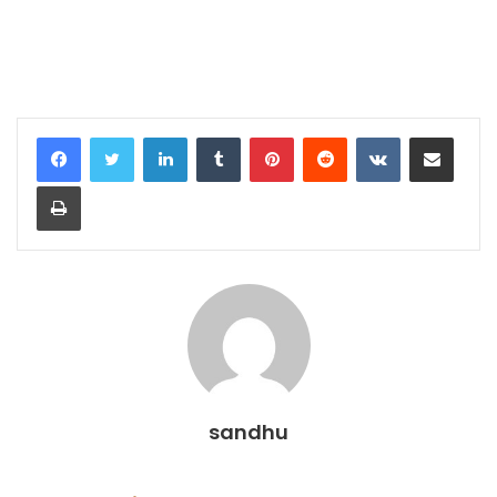
LinkedIn
Tumblr
Pinterest
Reddit
VKontakte
Share via Email
Print
sandhu