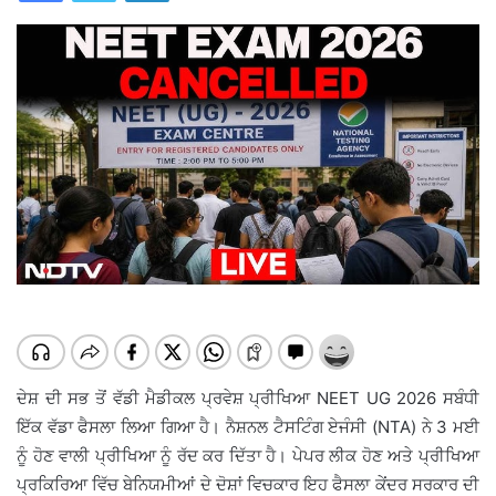
ਦੇਸ਼ ਦੀ ਸਭ ਤੋਂ ਵੱਡੀ ਮੈਡੀਕਲ ਪ੍ਰਵੇਸ਼ ਪ੍ਰੀਖਿਆ NEET UG 2026 ਸਬੰਧੀ
ਇੱਕ ਵੱਡਾ ਫੈਸਲਾ ਲਿਆ ਗਿਆ ਹੈ। ਨੈਸ਼ਨਲ ਟੈਸਟਿੰਗ ਏਜੰਸੀ (NTA) ਨੇ 3 ਮਈ
ਨੂੰ ਹੋਣ ਵਾਲੀ ਪ੍ਰੀਖਿਆ ਨੂੰ ਰੱਦ ਕਰ ਦਿੱਤਾ ਹੈ। ਪੇਪਰ ਲੀਕ ਹੋਣ ਅਤੇ ਪ੍ਰੀਖਿਆ
ਪ੍ਰਕਿਰਿਆ ਵਿੱਚ ਬੇਨਿਯਮੀਆਂ ਦੇ ਦੋਸ਼ਾਂ ਵਿਚਕਾਰ ਇਹ ਫੈਸਲਾ ਕੇਂਦਰ ਸਰਕਾਰ ਦੀ