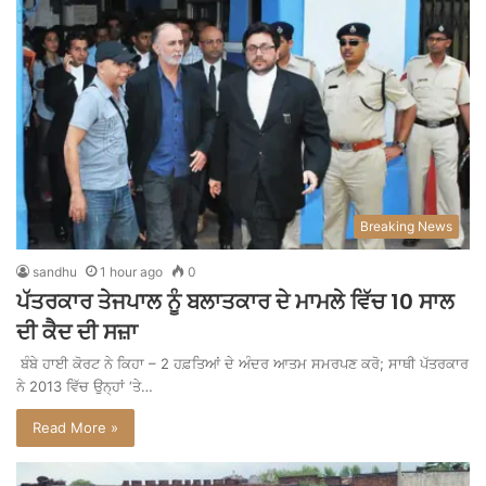
Breaking News
sandhu
1 hour ago
0
ਪੱਤਰਕਾਰ ਤੇਜਪਾਲ ਨੂੰ ਬਲਾਤਕਾਰ ਦੇ ਮਾਮਲੇ ਵਿੱਚ 10 ਸਾਲ
ਦੀ ਕੈਦ ਦੀ ਸਜ਼ਾ
ਬੰਬੇ ਹਾਈ ਕੋਰਟ ਨੇ ਕਿਹਾ – 2 ਹਫ਼ਤਿਆਂ ਦੇ ਅੰਦਰ ਆਤਮ ਸਮਰਪਣ ਕਰੋ; ਸਾਥੀ ਪੱਤਰਕਾਰ
ਨੇ 2013 ਵਿੱਚ ਉਨ੍ਹਾਂ ‘ਤੇ…
Read More »