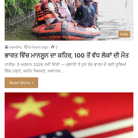
India
sandhu
6 hours ago
2
ਭਾਰਤ ਵਿੱਚ ਮਾਨਸੂਨ ਦਾ ਕਹਿਰ, 100 ਤੋਂ ਵੱਧ ਲੋਕਾਂ ਦੀ ਮੌਤ
ਤਾਰੀਖ਼: 5 ਅਗਸਤ 2026 ਨਵੀਂ ਦਿੱਲੀ — ਜੁਲਾਈ ਤੋਂ ਹੁਣ ਤੱਕ ਭਾਰਤ ਦੇ ਕਈ ਸੂਬਿਆਂ
ਵਿੱਚ ਹੜ੍ਹਾਂ, ਜ਼ਮੀਨ ਖਿਸਕਣ, ਅਚਾਨਕ…
Read More »