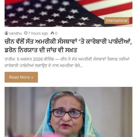
International
sandhu
7 hours ago
0
ਚੀਨ ਵੱਲੋਂ ਸੱਤ ਅਮਰੀਕੀ ਸੰਸਥਾਵਾਂ ’ਤੇ ਕਾਰੋਬਾਰੀ ਪਾਬੰਦੀਆਂ,
ਡਰੋਨ ਨਿਰਯਾਤ ਦੀ ਜਾਂਚ ਵੀ ਸਖ਼ਤ
ਤਾਰੀਖ਼: 5 ਅਗਸਤ 2026 ਬੀਜਿੰਗ — ਚੀਨ ਨੇ ਸੱਤ ਅਮਰੀਕੀ ਸੰਸਥਾਵਾਂ ਖ਼ਿਲਾਫ਼ ਨਵੀਆਂ
ਕਾਰੋਬਾਰੀ ਪਾਬੰਦੀਆਂ ਲਗਾਉਣ ਦੇ ਨਾਲ ਅਮਰੀਕਾ ਭੇਜੇ…
Read More »