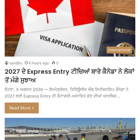
International
sandhu
6 hours ago
0
2027 ਦੇ Express Entry ਟੀਚਿਆਂ ਬਾਰੇ ਕੈਨੇਡਾ ਨੇ ਲੋਕਾਂ
ਤੋਂ ਮੰਗੇ ਸੁਝਾਅ
ਓਟਵਾ, 5 ਅਗਸਤ 2026 — ਇਮੀਗ੍ਰੇਸ਼ਨ, ਰਿਫਿਊਜੀਜ਼ ਐਂਡ ਸਿਟੀਜ਼ਨਸ਼ਿਪ ਕੈਨੇਡਾ ਨੇ
2027 ਲਈ Express Entry ਦੀ ਕੈਟਾਗਰੀ-ਅਧਾਰਿਤ ਚੋਣ ਦੀਆਂ ਆਰਥਿਕ…
Read More »