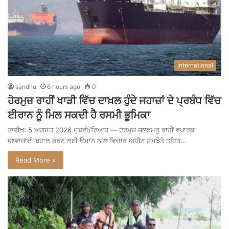
International
sandhu
6 hours ago
0
ਹੋਰਮੁਜ਼ ਰਾਹੀਂ ਖਾੜੀ ਵਿੱਚ ਦਾਖ਼ਲ ਹੁੰਦੇ ਜਹਾਜ਼ਾਂ ਦੇ ਪ੍ਰਬੰਧ ਵਿੱਚ
ਈਰਾਨ ਨੂੰ ਮਿਲ ਸਕਦੀ ਹੈ ਰਸਮੀ ਭੂਮਿਕਾ
ਤਾਰੀਖ਼: 5 ਅਗਸਤ 2026 ਦੁਬਈ/ਰਿਆਧ — ਹੋਰਮੁਜ਼ ਜਲਡਮਰੂ ਰਾਹੀਂ ਵਪਾਰਕ
ਆਵਾਜਾਈ ਬਹਾਲ ਕਰਨ ਲਈ ਓਮਾਨ ਨਾਲ ਵਿਚਾਰ ਅਧੀਨ ਸਮਝੌਤੇ ਤਹਿਤ…
Read More »