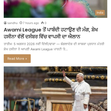
India
sandhu
7 hours ago
0
Awami League ਤੋਂ ਪਾਬੰਦੀ ਹਟਾਉਣ ਦੀ ਮੰਗ, ਸ਼ੇਖ
ਹਸੀਨਾ ਵੱਲੋਂ ਦਸੰਬਰ ਵਿੱਚ ਵਾਪਸੀ ਦਾ ਐਲਾਨ
ਤਾਰੀਖ਼: 5 ਅਗਸਤ 2026 ਨਵੀਂ ਦਿੱਲੀ/ਢਾਕਾ — ਬੰਗਲਾਦੇਸ਼ ਦੀ ਸਾਬਕਾ ਪ੍ਰਧਾਨ ਮੰਤਰੀ
ਸ਼ੇਖ ਹਸੀਨਾ ਨੇ ਆਪਣੀ Awami League ਪਾਰਟੀ ’ਤੇ…
Read More »