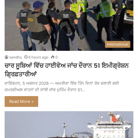
International
sandhu
6 hours ago
0
ਚਾਰ ਸੂਬਿਆਂ ਵਿੱਚ ਹਾਈਵੇਅ ਜਾਂਚ ਦੌਰਾਨ 51 ਇਮੀਗ੍ਰੇਸ਼ਨ
ਗ੍ਰਿਫ਼ਤਾਰੀਆਂ
ਵਾਸ਼ਿੰਗਟਨ, 5 ਅਗਸਤ 2026 — ਅਮਰੀਕਾ ਵਿੱਚ ਤਿੰਨ ਦਿਨਾਂ ਤੱਕ ਚਲਾਈ ਗਈ
ਕਮਰਸ਼ੀਅਲ ਵਾਹਨਾਂ ਦੀ ਸਾਂਝੀ ਜਾਂਚ ਮੁਹਿੰਮ ਦੌਰਾਨ 51…
Read More »