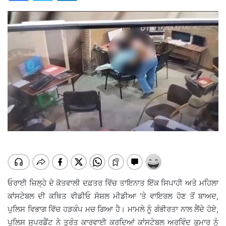
ਓਰਾਈ ਜ਼ਿਲ੍ਹੇ ਦੇ ਕੋਤਵਾਲੀ ਦਫ਼ਤਰ ਵਿੱਚ ਤਾਇਨਾਤ ਇੱਕ ਸਿਪਾਹੀ ਅਤੇ ਮਹਿਲਾ
ਕਾਂਸਟੇਬਲ ਦੀ ਕਥਿਤ ਵੀਡੀਓ ਸੋਸ਼ਲ ਮੀਡੀਆ ‘ਤੇ ਵਾਇਰਲ ਹੋਣ ਤੋਂ ਬਾਅਦ,
ਪੁਲਿਸ ਵਿਭਾਗ ਵਿੱਚ ਹੜਕੰਪ ਮਚ ਗਿਆ ਹੈ। ਮਾਮਲੇ ਨੂੰ ਗੰਭੀਰਤਾ ਨਾਲ ਲੈਂਦੇ ਹੋਏ,
ਪੁਲਿਸ ਸੁਪਰਡੈਂਟ ਨੇ ਤੁਰੰਤ ਕਾਰਵਾਈ ਕਰਦਿਆਂ ਕਾਂਸਟੇਬਲ ਅਰਵਿੰਦ ਕੁਮਾਰ ਨੂੰ