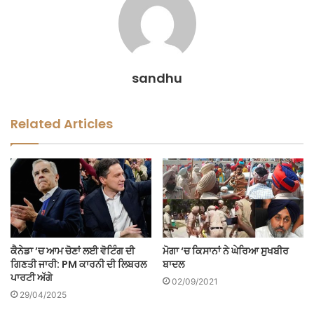
sandhu
Related Articles
ਕੈਨੇਡਾ ’ਚ ਆਮ ਚੋਣਾਂ ਲਈ ਵੋਟਿੰਗ ਦੀ
ਮੋਗਾ ‘ਚ ਕਿਸਾਨਾਂ ਨੇ ਘੇਰਿਆ ਸੁਖਬੀਰ
ਗਿਣਤੀ ਜਾਰੀ: PM ਕਾਰਨੀ ਦੀ ਲਿਬਰਲ
ਬਾਦਲ
ਪਾਰਟੀ ਅੱਗੇ
02/09/2021
29/04/2025