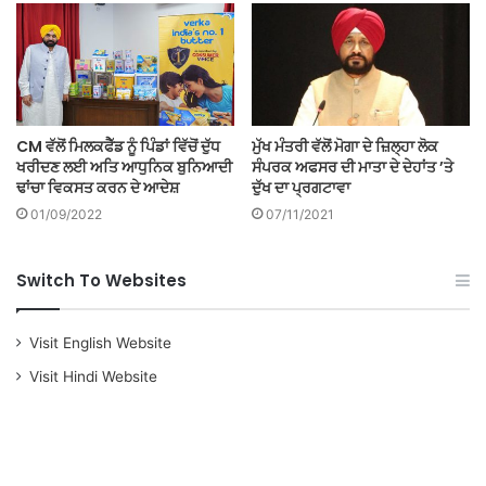
CM ਵੱਲੋਂ ਮਿਲਕਫੈੱਡ ਨੂੰ ਪਿੰਡਾਂ ਵਿੱਚੋਂ ਦੁੱਧ
ਮੁੱਖ ਮੰਤਰੀ ਵੱਲੋਂ ਮੋਗਾ ਦੇ ਜ਼ਿਲ੍ਹਾ ਲੋਕ
ਖਰੀਦਣ ਲਈ ਅਤਿ ਆਧੁਨਿਕ ਬੁਨਿਆਦੀ
ਸੰਪਰਕ ਅਫਸਰ ਦੀ ਮਾਤਾ ਦੇ ਦੇਹਾਂਤ ’ਤੇ
ਢਾਂਚਾ ਵਿਕਸਤ ਕਰਨ ਦੇ ਆਦੇਸ਼
ਦੁੱਖ ਦਾ ਪ੍ਰਗਟਾਵਾ
01/09/2022
07/11/2021
Switch To Websites
Visit English Website
Visit Hindi Website