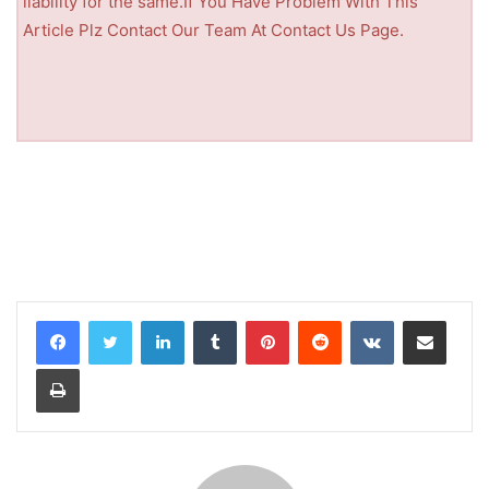
liability for the same.If You Have Problem With This
Article Plz Contact Our Team At Contact Us Page.
LinkedIn
Tumblr
Pinterest
Reddit
VKontakte
Share via Email
Print