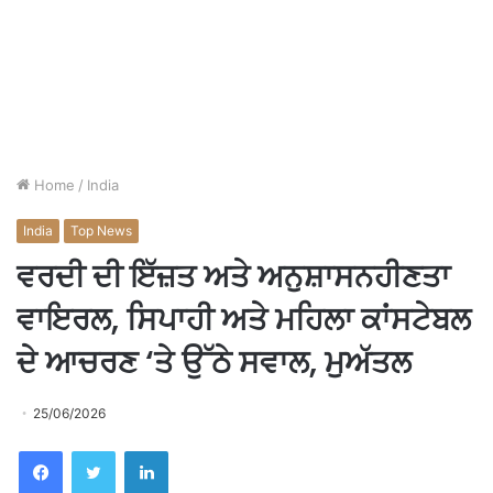
Home
/
India
India
Top News
ਵਰਦੀ ਦੀ ਇੱਜ਼ਤ ਅਤੇ ਅਨੁਸ਼ਾਸਨਹੀਣਤਾ
ਵਾਇਰਲ, ਸਿਪਾਹੀ ਅਤੇ ਮਹਿਲਾ ਕਾਂਸਟੇਬਲ
ਦੇ ਆਚਰਣ ‘ਤੇ ਉੱਠੇ ਸਵਾਲ, ਮੁਅੱਤਲ
25/06/2026
Facebook
Twitter
LinkedIn