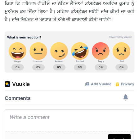
ਕਿਹਾ ਕਿ ਵਾਇਰਲ ਵੀਡੀਓ ਦਾ ਨੋਟਿਸ ਲੈਂਦਿਆਂ ਕਾਂਸਟੇਬਲ ਅਰਵਿੰਦ ਕੁਮਾਰ ਨੂੰ
ਮੁਅੱਤਲ ਕਰ ਦਿੱਤਾ ਗਿਆ ਹੈ। ਮਹਿਲਾ ਕਾਂਸਟੇਬਲ ਸਬੰਧੀ ਜਾਂਚ ਕੀਤੀ ਜਾ ਰਹੀ
ਹੈ। ਜਾਂਚ ਰਿਪੋਰਟ ਦੇ ਆਧਾਰ ‘ਤੇ ਅੱਗੇ ਦੀ ਕਾਰਵਾਈ ਕੀਤੀ ਜਾਵੇਗੀ।