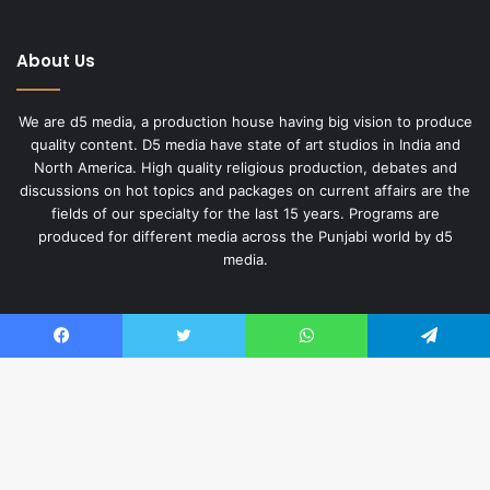
About Us
We are d5 media, a production house having big vision to produce
quality content. D5 media have state of art studios in India and
North America. High quality religious production, debates and
discussions on hot topics and packages on current affairs are the
fields of our specialty for the last 15 years. Programs are
produced for different media across the Punjabi world by d5
media.
Useful Links
Facebook
Twitter
WhatsApp
Telegram
About Us
Privacy Policy
Ba
English Website
to