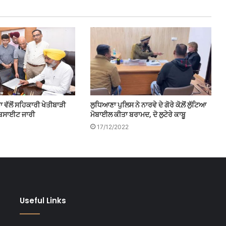
 ਵੱਲੋਂ ਸਹਿਕਾਰੀ ਖੇਤੀਬਾੜੀ
ਲੁਧਿਆਣਾ ਪੁਲਿਸ ਨੇ ਨਾਰਵੇ ਦੇ ਗੋਰੇ ਕੋਲ਼ੋਂ ਲੁੱਟਿਆ
ੈੱਬਸਾਈਟ ਜਾਰੀ
ਮੋਬਾਈਲ ਕੀਤਾ ਬਰਾਮਦ, ਦੋ ਲੁਟੇਰੇ ਕਾਬੂ
17/12/2022
Useful Links