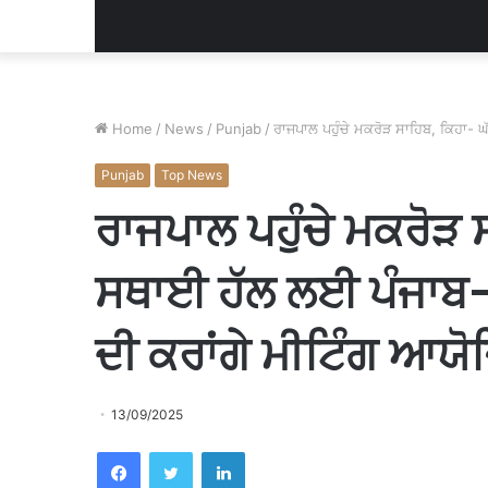
Home
/
News
/
Punjab
/
ਰਾਜਪਾਲ ਪਹੁੰਚੇ ਮਕਰੋੜ ਸਾਹਿਬ, ਕਿਹਾ- 
Punjab
Top News
ਰਾਜਪਾਲ ਪਹੁੰਚੇ ਮਕਰੋੜ 
ਸਥਾਈ ਹੱਲ ਲਈ ਪੰਜਾਬ-ਹ
ਦੀ ਕਰਾਂਗੇ ਮੀਟਿੰਗ ਆਯੋ
13/09/2025
Facebook
Twitter
LinkedIn