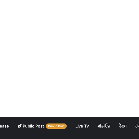
lease
Public Post
Live Tv
ਵੀਡੀਓਜ਼
ਹੈਲਥ
ਹੋ
Public Post