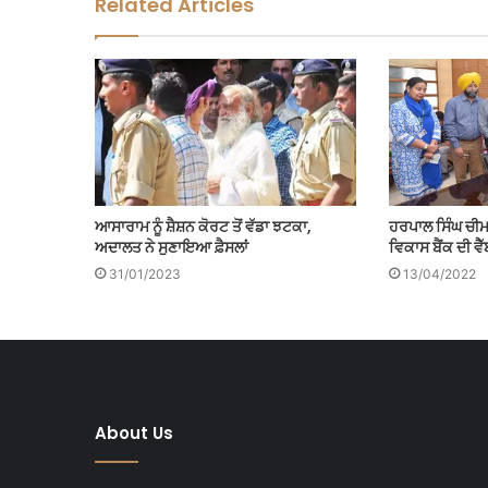
Related Articles
ਆਸਾਰਾਮ ਨੂੰ ਸ਼ੈਸ਼ਨ ਕੋਰਟ ਤੋਂ ਵੱਡਾ ਝਟਕਾ,
ਹਰਪਾਲ ਸਿੰਘ ਚੀਮਾ
ਅਦਾਲਤ ਨੇ ਸੁਣਾਇਆ ਫ਼ੈਸਲਾਂ
ਵਿਕਾਸ ਬੈਂਕ ਦੀ ਵ
31/01/2023
13/04/2022
About Us