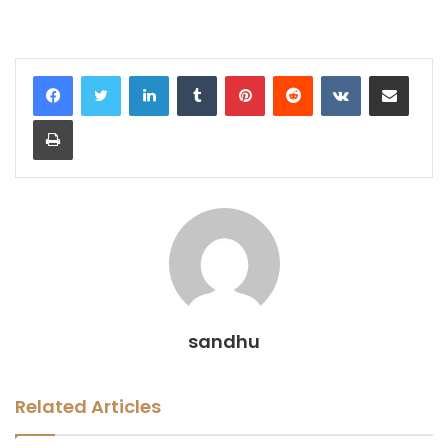
LinkedIn
Tumblr
Pinterest
Reddit
VKontakte
Share via Email
Print
sandhu
Related Articles