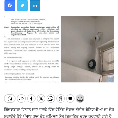
Facebook
Twitter
LinkedIn
ਗਿੱਦੜਬਾਹਾ ਵਿਧਾਨ ਸਭਾ ਹਲਕੇ ਵਿੱਚ ਵੋਟਿੰਗ ਦੌਰਾਨ ਗੰਭੀਰ ਬੇਨਿਯਮੀਆਂ ਦਾ ਦੋਸ਼
ਲਗਾਉਂਦੇ ਹੋਏ ਪੰਜਾਬ ਰਾਜ ਚੋਣ ਕਮਿਸ਼ਨ ਕੋਲ ਸ਼ਿਕਾਇਤ ਦਰਜ ਕਰਵਾਈ ਗਈ ਹੈ।