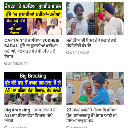
CAPTAIN ‘ਤੇ ਭੜਕਿਆ SUKHBIR
ਮਜੀਠੀਆ ਦੀ ਬੈਰਕ ਨੇੜੇ ਲਗਾਏ ਗਏ
BADAL, ਗੁੱਸੇ ‘ਚ ਸੁਣਾਈਆਂ ਖਰੀਆਂ-
ਸੀਸੀਟੀਵੀ ਕੈਮਰੇ!
ਖਰੀਆਂ, ਕੋਲ ਖੜ੍ਹੇ ਬੰਦੇ ਵੀ ਰਹਿ ਗਏ
07/07/2025
ਹੈਰਾਨ
30/05/2020
Big Breaking- ਹਸਪਤਾਲ ‘ਚੋ ਹੀ
23 ਸਾਲਾਂ ਮਗਰੋਂ ਮਿਲਿਆ ਵਿਛੜਿਆ
ASI ਦਾ ਪਹਿਲਾ ਵੱਡਾ ਬਿਆਨ, ਦੇਖੋ
ਪੁੱਤ, ਤਾਮਿਲਨਾਡੂ ਤੋਂ ਪੰਜਾਬ ਆਈ ਮਾਂ,
ਦਲੇਰੀ
ਹੋਇਆ ਭਾਵੁਕ ਮੇਲ
13/04/2020
4 days ago