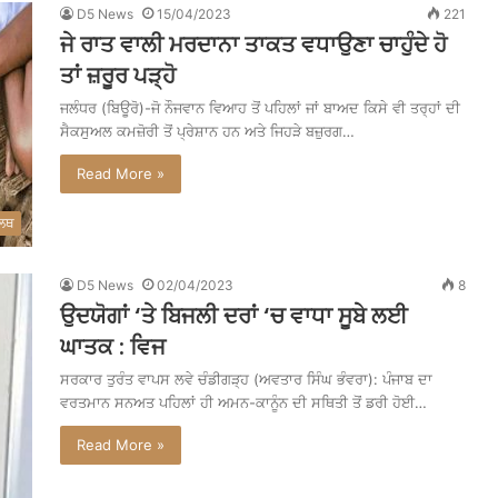
D5 News
15/04/2023
221
ਜੇ ਰਾਤ ਵਾਲੀ ਮਰਦਾਨਾ ਤਾਕਤ ਵਧਾਉਣਾ ਚਾਹੁੰਦੇ ਹੋ
ਤਾਂ ਜ਼ਰੂਰ ਪੜ੍ਹੋ
ਜਲੰਧਰ (ਬਿਊਰੋ)-ਜੋ ਨੌਜਵਾਨ ਵਿਆਹ ਤੋਂ ਪਹਿਲਾਂ ਜਾਂ ਬਾਅਦ ਕਿਸੇ ਵੀ ਤਰ੍ਹਾਂ ਦੀ
ਸੈਕਸੁਅਲ ਕਮਜ਼ੋਰੀ ਤੋਂ ਪ੍ਰੇਸ਼ਾਨ ਹਨ ਅਤੇ ਜਿਹੜੇ ਬਜ਼ੁਰਗ…
Read More »
ੈਲਥ
D5 News
02/04/2023
8
ਉਦਯੋਗਾਂ ‘ਤੇ ਬਿਜਲੀ ਦਰਾਂ ‘ਚ ਵਾਧਾ ਸੂਬੇ ਲਈ
ਘਾਤਕ : ਵਿਜ
ਸਰਕਾਰ ਤੁਰੰਤ ਵਾਪਸ ਲਵੇ ਚੰਡੀਗੜ੍ਹ (ਅਵਤਾਰ ਸਿੰਘ ਭੰਵਰਾ): ਪੰਜਾਬ ਦਾ
ਵਰਤਮਾਨ ਸਨਅਤ ਪਹਿਲਾਂ ਹੀ ਅਮਨ-ਕਾਨੂੰਨ ਦੀ ਸਥਿਤੀ ਤੋਂ ਡਰੀ ਹੋਈ…
Read More »