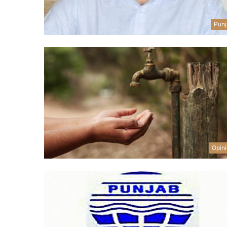
Punj
Opin