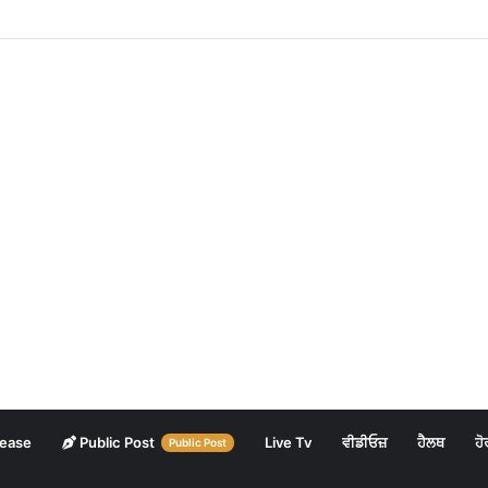
lease
Public Post
Live Tv
ਵੀਡੀਓਜ਼
ਹੈਲਥ
ਹੋ
Public Post