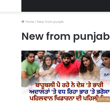
Home
/
New from punjab
New from punjab
EDITORI