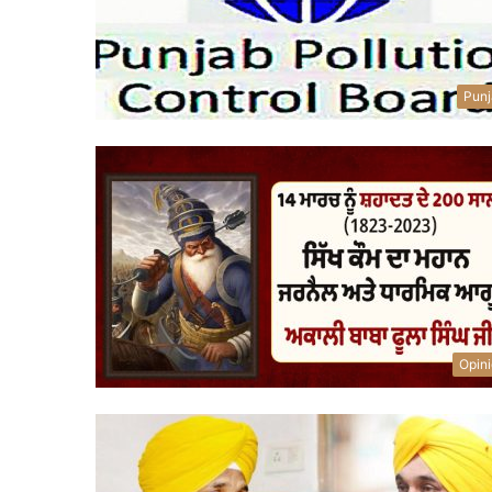
Punj
Opin