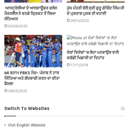
ਆਸਟ੍ਰੇਲੀਆ ਦੇ ਆਲਰਾਊਂਡਰ ਗਲੇਨ
ਮੁੱਖ ਮੰਤਰੀ ਵੱਲੋਂ ਸ੍ਰੀ ਗੁਰੂ ਗੋਬਿੰਦ ਸਿੰਘ ਜੀ
ਮੈਕਸਵੈੱਲ ਨੇ ਵਨਡੇ ਕ੍ਰਿਕਟ ਤੋਂ ਲਿਆ
ਦੇ ਪ੍ਰਕਾਸ਼ ਪੁਰਬ ਦੀ ਵਧਾਈ
ਸੰਨਿਆਸ
29/12/2022
02/06/2025
ਦੇਸ਼ਾਂ ਵਿਦੇਸ਼ਾਂ ‘ਚ ਲੋਹਾ ਮਨਵਾਉਣ ਵਾਲੇੇ
ਕਬੱਡੀ ਖਿਡਾਰੀ ਦਾ ਦਿਹਾਂਤ
17/11/2018
MI ਬਨਾਮ PBKS ਮੈਚ- ਪੰਜਾਬ ਨੇ ਟਾਸ
ਜਿੱਤਿਆ ਅਤੇ ਗੇਂਦਬਾਜ਼ੀ ਕਰਨ ਦਾ ਕੀਤਾ
ਫੈਸਲਾ
26/05/2025
Switch To Websites
Visit English Website