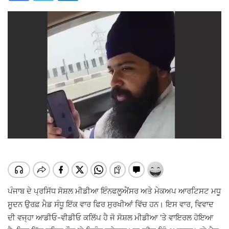
ਪੰਜਾਬ ਦੇ ਪ੍ਰਸਿੱਧ ਸੋਸ਼ਲ ਮੀਡੀਆ ਇੰਨਫਲੂਐਂਸਰ ਅਤੇ ਮੇਕਅਪ ਆਰਟਿਸਟ ਮਧੂ
ਸੂਦਨ ਉਰਫ਼ ਮੈਡ ਸੰਧੂ ਇੱਕ ਵਾਰ ਫਿਰ ਸੁਰਖੀਆਂ ਵਿੱਚ ਹਨ। ਇਸ ਵਾਰ, ਵਿਵਾਦ
ਦੀ ਵਜ੍ਹਾ ਆਡੀਓ-ਵੀਡੀਓ ਕਲਿੱਪ ਹੈ ਜੋ ਸੋਸ਼ਲ ਮੀਡੀਆ ‘ਤੇ ਵਾਇਰਲ ਹੋਇਆ