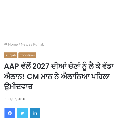
Home
/
News
/
Punjab
Punjab
Top News
AAP ਵੱਲੋਂ 2027 ਦੀਆਂ ਚੋਣਾਂ ਨੂੰ ਲੈ ਕੇ ਵੱਡਾ
ਐਲਾਨ! CM ਮਾਨ ਨੇ ਐਲਾਨਿਆ ਪਹਿਲਾ
ਉਮੀਦਵਾਰ
17/06/2026
Facebook
Twitter
LinkedIn