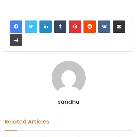
LinkedIn
Tumblr
Pinterest
Reddit
VKontakte
Share via Email
Print
sandhu
Related Articles