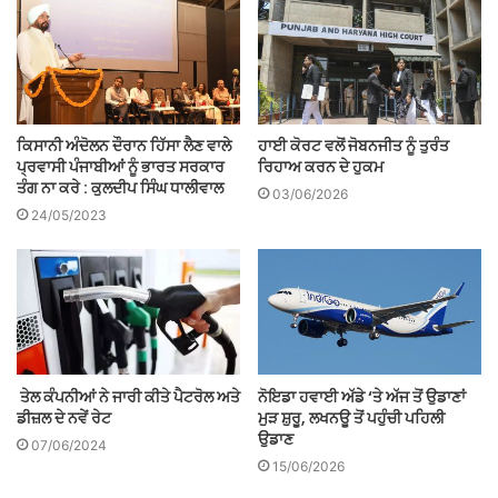
ਕਿਸਾਨੀ ਅੰਦੋਲਨ ਦੌਰਾਨ ਹਿੱਸਾ ਲੈਣ ਵਾਲੇ
ਹਾਈ ਕੋਰਟ ਵਲੋਂ ਜੋਬਨਜੀਤ ਨੂੰ ਤੁਰੰਤ
ਪ੍ਰਵਾਸੀ ਪੰਜਾਬੀਆਂ ਨੂੰ ਭਾਰਤ ਸਰਕਾਰ
ਰਿਹਾਅ ਕਰਨ ਦੇ ਹੁਕਮ
ਤੰਗ ਨਾ ਕਰੇ : ਕੁਲਦੀਪ ਸਿੰਘ ਧਾਲੀਵਾਲ
03/06/2026
24/05/2023
ਤੇਲ ਕੰਪਨੀਆਂ ਨੇ ਜਾਰੀ ਕੀਤੇ ਪੈਟਰੋਲ ਅਤੇ
ਨੋਇਡਾ ਹਵਾਈ ਅੱਡੇ ‘ਤੇ ਅੱਜ ਤੋਂ ਉਡਾਣਾਂ
ਡੀਜ਼ਲ ਦੇ ਨਵੇਂ ਰੇਟ
ਮੁੜ ਸ਼ੁਰੂ, ਲਖਨਊ ਤੋਂ ਪਹੁੰਚੀ ਪਹਿਲੀ
ਉਡਾਣ
07/06/2024
15/06/2026