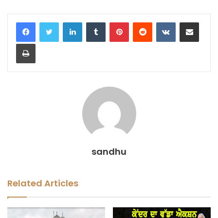
LinkedIn
Tumblr
Pinterest
Reddit
VKontakte
Share via Email
Print
sandhu
Related Articles