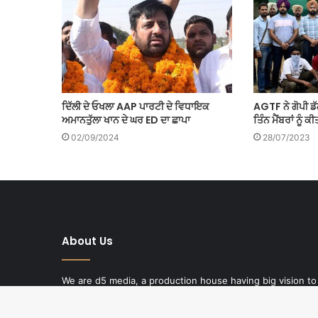
ਦਿੱਲੀ ਦੇ ਓਖਲਾ AAP ਪਾਰਟੀ ਦੇ ਵਿਧਾਇਕ
AGTF ਨੇ ਗੋਪੀ ਡੱ
ਅਮਾਨਤੁੱਲਾ ਖਾਨ ਦੇ ਘਰ ED ਦਾ ਛਾਪਾ
ਤਿੰਨ ਮੈਂਬਰਾਂ ਨੂੰ 
02/09/2024
28/07/2023
About Us
We are d5 media, a production house having big vision to
produce quality content. D5 media have state of art
studios in India and North America. High quality religious