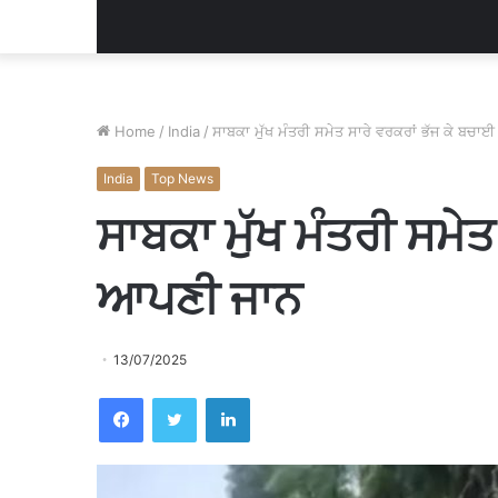
Home
/
India
/
ਸਾਬਕਾ ਮੁੱਖ ਮੰਤਰੀ ਸਮੇਤ ਸਾਰੇ ਵਰਕਰਾਂ ਭੱਜ ਕੇ ਬਚ
India
Top News
ਸਾਬਕਾ ਮੁੱਖ ਮੰਤਰੀ ਸਮੇਤ
ਆਪਣੀ ਜਾਨ
13/07/2025
Facebook
Twitter
LinkedIn