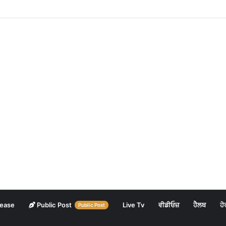
lease
Public Post
Live Tv
ਵੀਡੀਓਜ਼
ਹੈਲਥ
ਹੋ
Public Post