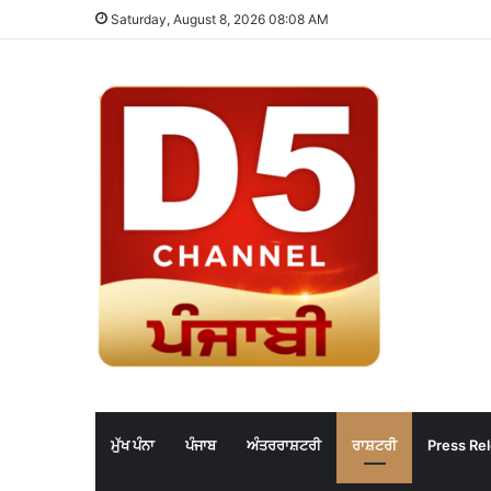
Saturday, August 8, 2026 08:08 AM
ਮੁੱਖ ਪੰਨਾ
ਪੰਜਾਬ
ਅੰਤਰਰਾਸ਼ਟਰੀ
ਰਾਸ਼ਟਰੀ
Press Re