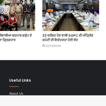
ਲੇਵਾਲੀਆ ਬਦਮਾਸ਼ ਗਰੁੱਪ ਦੇ
23 ਦਸੰਬਰ ਹੋਣ ਵਾਲੀ SGPC ਦੀ ਅੰਤ੍ਰਿੰਗ
ਕੀਤਾ ਗ੍ਰਿਫ਼ਤਾਰ
ਕਮੇਟੀ ਦੀ ਇਕੱਤਰਤਾ ਹੋਈ ਰੱਦ
22/12/2024
Useful Links
About Us
Privacy Policy