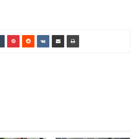
Tumblr
Pinterest
Reddit
VKontakte
Share via Email
Print