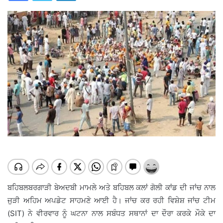
ਬਹਿਬਲਬਰਗਾੜੀ ਬੇਅਦਬੀ ਮਾਮਲੇ ਅਤੇ ਬਹਿਬਲ ਕਲਾਂ ਗੋਲੀ ਕਾਂਡ ਦੀ ਜਾਂਚ ਨਾਲ
ਜੁੜੀ ਅਹਿਮ ਅਪਡੇਟ ਸਾਹਮਣੇ ਆਈ ਹੈ। ਜਾਂਚ ਕਰ ਰਹੀ ਵਿਸ਼ੇਸ਼ ਜਾਂਚ ਟੀਮ
(SIT) ਨੇ ਵੀਰਵਾਰ ਨੂੰ ਘਟਨਾ ਨਾਲ ਸਬੰਧਤ ਸਥਾਨਾਂ ਦਾ ਦੌਰਾ ਕਰਕੇ ਮੌਕੇ ਦਾ