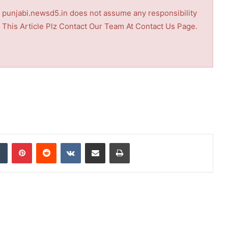
nd punjabi.newsd5.in does not assume any responsibility
th This Article Plz Contact Our Team At Contact Us Page.
dIn
Tumblr
Pinterest
Reddit
VKontakte
Share via Email
Print