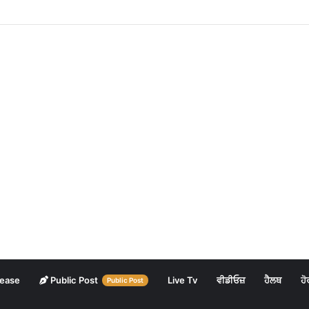
lease
Public Post
Live Tv
ਵੀਡੀਓਜ਼
ਹੈਲਥ
ਹੋ
Public Post