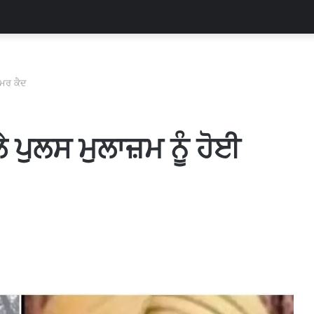
ਉਮਰ ਕੈਦ
ਪੁਲਸ ਮੁਲਾਜ਼ਮ ਨੂੰ ਹੋਈ