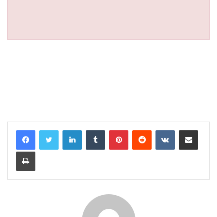
LinkedIn
Tumblr
Pinterest
Reddit
VKontakte
Share via Email
Print