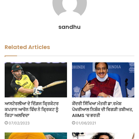
sandhu
Related Articles
ਆਸਟੇਰਲੀਆ ਦੇ ਦਿੱਗ਼ਜ ਕ੍ਰਿਕੇਟਰ
ਕੇਂਦਰੀ ਸਿੱਖਿਆ ਮੰਤਰੀ ਡਾ.ਰਮੇਸ਼
ਕਪਤਾਨ ਆਰੋਨ ਫਿੰਚ ਨੇ ਕ੍ਰਿਕਟ ਨੂੰ
ਪੋਖਰੀਆਲ ਨਿਸ਼ੰਕ ਦੀ ਵਿਗੜੀ ਤਬੀਅਤ,
ਕਿਹਾ ਅਲਵਿਦਾ
AIIMS ‘ਚ ਭਰਤੀ
07/02/2023
01/06/2021