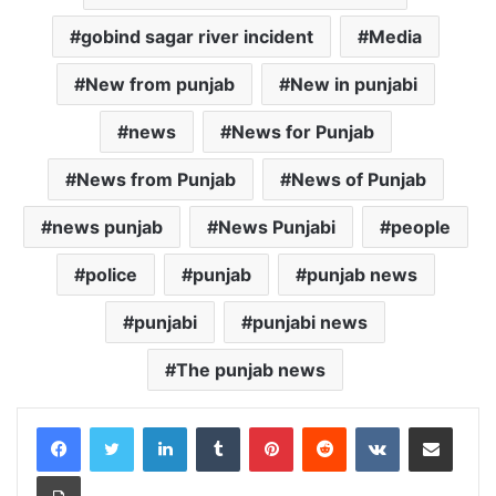
gobind sagar river incident
Media
New from punjab
New in punjabi
news
News for Punjab
News from Punjab
News of Punjab
news punjab
News Punjabi
people
police
punjab
punjab news
punjabi
punjabi news
The punjab news
LinkedIn
Tumblr
Pinterest
Reddit
VKontakte
Share via Email
Print