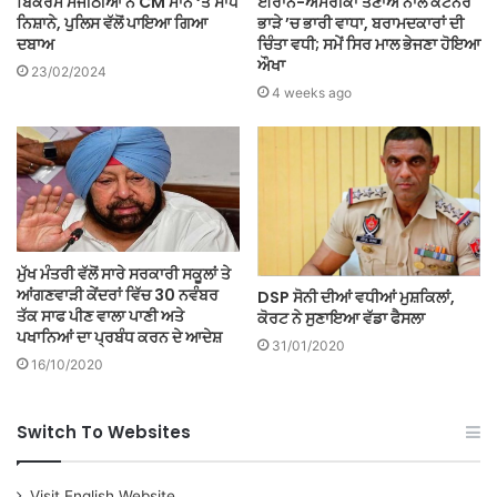
ਬਿਕਰਮ ਮਜੀਠੀਆ ਨੇ CM ਮਾਨ ‘ਤੇ ਸਾਧੇ
ਈਰਾਨ-ਅਮਰੀਕਾ ਤਣਾਅ ਨਾਲ ਕੰਟੇਨਰ
ਨਿਸ਼ਾਨੇ, ਪੁਲਿਸ ਵੱਲੋਂ ਪਾਇਆ ਗਿਆ
ਭਾੜੇ ’ਚ ਭਾਰੀ ਵਾਧਾ, ਬਰਾਮਦਕਾਰਾਂ ਦੀ
ਦਬਾਅ
ਚਿੰਤਾ ਵਧੀ; ਸਮੇਂ ਸਿਰ ਮਾਲ ਭੇਜਣਾ ਹੋਇਆ
ਔਖਾ
23/02/2024
4 weeks ago
ਮੁੱਖ ਮੰਤਰੀ ਵੱਲੋਂ ਸਾਰੇ ਸਰਕਾਰੀ ਸਕੂਲਾਂ ਤੇ
ਆਂਗਣਵਾੜੀ ਕੇਂਦਰਾਂ ਵਿੱਚ 30 ਨਵੰਬਰ
DSP ਸੋਨੀ ਦੀਆਂ ਵਧੀਆਂ ਮੁਸ਼ਕਿਲਾਂ,
ਤੱਕ ਸਾਫ ਪੀਣ ਵਾਲਾ ਪਾਣੀ ਅਤੇ
ਕੋਰਟ ਨੇ ਸੁਣਾਇਆ ਵੱਡਾ ਫੈਸਲਾ
ਪਖਾਨਿਆਂ ਦਾ ਪ੍ਰਬੰਧ ਕਰਨ ਦੇ ਆਦੇਸ਼
31/01/2020
16/10/2020
Switch To Websites
Visit English Website