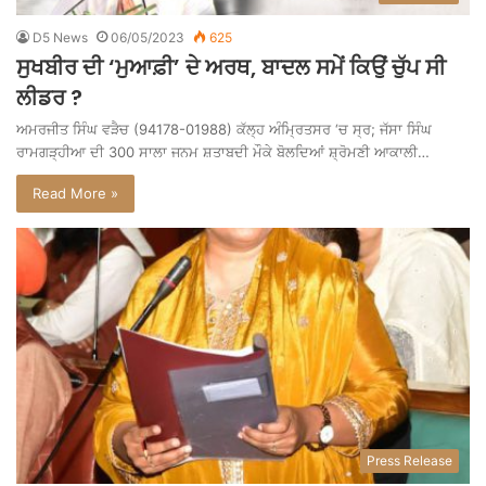
D5 News
06/05/2023
625
ਸੁਖਬੀਰ ਦੀ ‘ਮੁਆਫ਼ੀ’ ਦੇ ਅਰਥ, ਬਾਦਲ ਸਮੇਂ ਕਿਉਂ ਚੁੱਪ ਸੀ
ਲੀਡਰ ?
ਅਮਰਜੀਤ ਸਿੰਘ ਵੜੈਚ (94178-01988) ਕੱਲ੍ਹ ਅੰਮ੍ਰਿਤਸਰ ‘ਚ ਸ੍ਰ; ਜੱਸਾ ਸਿੰਘ
ਰਾਮਗੜ੍ਹੀਆ ਦੀ 300 ਸਾਲਾ ਜਨਮ ਸ਼ਤਾਬਦੀ ਮੌਕੇ ਬੋਲਦਿਆਂ ਸ਼੍ਰੋਮਣੀ ਆਕਾਲੀ…
Read More »
Press Release