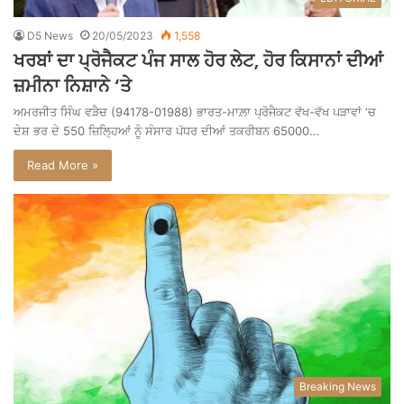
D5 News
20/05/2023
1,558
ਖਰਬਾਂ ਦਾ ਪ੍ਰੋਜੈਕਟ ਪੰਜ ਸਾਲ ਹੋਰ ਲੇਟ, ਹੋਰ ਕਿਸਾਨਾਂ ਦੀਆਂ
ਜ਼ਮੀਨਾ ਨਿਸ਼ਾਨੇ ‘ਤੇ
ਅਮਰਜੀਤ ਸਿੰਘ ਵੜੈਚ (94178-01988) ਭਾਰਤ-ਮਾਲ਼ਾ ਪ੍ਰੋਜੈਕਟ ਵੱਖ-ਵੱਖ ਪੜਾਵਾਂ ‘ਚ
ਦੇਸ਼ ਭਰ ਦੇ 550 ਜ਼ਿਲ੍ਹਿਆਂ ਨੂੰ ਸੰਸਾਰ ਪੱਧਰ ਦੀਆਂ ਤਕਰੀਬਨ 65000…
Read More »
Breaking News