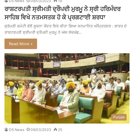
D5 News
09/03/2023
19
ਰਾਸ਼ਟਰਪਤੀ ਸ੍ਰੀਮਤੀ ਦ੍ਰੌਪਦੀ ਮੁਰਮੂ ਨੇ ਸ੍ਰੀ ਹਰਿਮੰਦਰ
ਸਾਹਿਬ ਵਿਖੇ ਨਤਮਸਤਕ ਹੋ ਕੇ ਪ੍ਰਗਟਾਈ ਸ਼ਰਧਾ
ਸ਼੍ਰੋਮਣੀ ਕਮੇਟੀ ਵੱਲੋਂ ਸੂਚਨਾ ਕੇਂਦਰ ਵਿਖੇ ਕੀਤਾ ਗਿਆ ਸਨਮਾਨਿਤ ਅੰਮ੍ਰਿਤਸਰ : ਭਾਰਤ ਦੇ
ਰਾਸ਼ਟਰਪਤੀ ਸ੍ਰੀਮਤੀ ਦ੍ਰੌਪਦੀ ਮੁਰਮੂ ਨੇ ਅੱਜ ਸੱਚਖੰਡ…
Read More »
Punjab
D5 News
09/03/2023
25