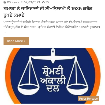
D5 News
07/03/2023
75
ਗਮਾਡਾ ਨੇ ਜਾਇਦਾਦਾਂ ਦੀ ਈ-ਨਿਲਾਮੀ ਤੋਂ 1935 ਕਰੋੜ
ਰੁਪਏ ਕਮਾਏ
ਮਕਾਨ ਉਸਾਰੀ ਤੇ ਸ਼ਹਿਰੀ ਵਿਕਾਸ ਮੰਤਰੀ ਅਮਨ ਅਰੋੜਾ ਵੱਲੋਂ ਈ-ਨਿਲਾਮੀ ਸਫ਼ਲ ਕਰਾਰ
ਚੰਡੀਗੜ੍ਹ/ਐਸ.ਏ.ਐਸ.ਨਗਰ : ਗ੍ਰੇਟਰ ਮੋਹਾਲੀ ਏਰੀਆ ਡਿਵੈੱਲਪਮੈਂਟ ਅਥਾਰਟੀ (ਗਮਾਡਾ)
…
Read More »
Press Release