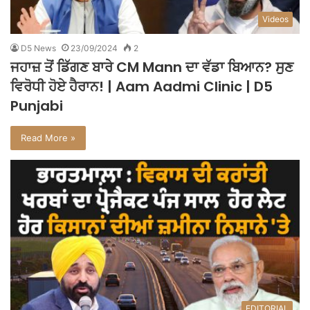
Videos
D5 News
23/09/2024
2
ਜਹਾਜ਼ ਤੋਂ ਡਿੱਗਣ ਬਾਰੇ CM Mann ਦਾ ਵੱਡਾ ਬਿਆਨ? ਸੁਣ
ਵਿਰੋਧੀ ਹੋਏ ਹੈਰਾਨ! | Aam Aadmi Clinic | D5
Punjabi
Read More »
EDITORIAL