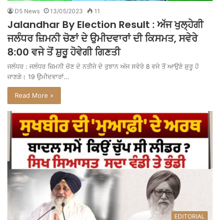
D5 News
13/05/2023
11
Jalandhar By Election Result : ਅੱਜ ਖੁਲ੍ਹੇਗੀ
ਜਲੰਧਰ ਜ਼ਿਮਨੀ ਚੋਣਾਂ ਦੇ ਉਮੀਦਵਾਰਾਂ ਦੀ ਕਿਸਮਤ, ਸਵੇਰੇ
8:00 ਵਜੇ ਤੋਂ ਸ਼ੁਰੂ ਹੋਵੇਗੀ ਗਿਣਤੀ
ਜਲੰਧਰ : ਜਲੰਧਰ ਜ਼ਿਮਨੀ ਚੋਣ ਦੇ ਨਤੀਜੇ ਦੇ ਰੁਝਾਨ ਅੱਜ ਸਵੇਰੇ 8 ਵਜੇ ਤੋਂ ਆਉਣੇ ਸ਼ੁਰੂ ਹੋ
ਜਾਣਗੇ। 19 ਉਮੀਦਵਾਰਾਂ…
Read More »
EDITORIAL