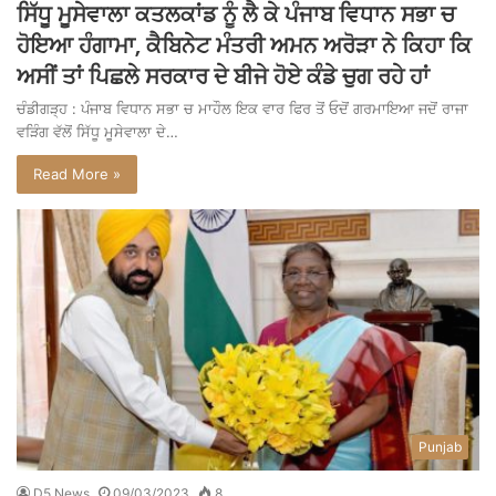
ਸਿੱਧੂ ਮੂਸੇਵਾਲਾ ਕਤਲਕਾਂਡ ਨੂੰ ਲੈ ਕੇ ਪੰਜਾਬ ਵਿਧਾਨ ਸਭਾ ਚ
ਹੋਇਆ ਹੰਗਾਮਾ, ਕੈਬਿਨੇਟ ਮੰਤਰੀ ਅਮਨ ਅਰੋੜਾ ਨੇ ਕਿਹਾ ਕਿ
ਅਸੀਂ ਤਾਂ ਪਿਛਲੇ ਸਰਕਾਰ ਦੇ ਬੀਜੇ ਹੋਏ ਕੰਡੇ ਚੁਗ ਰਹੇ ਹਾਂ
ਚੰਡੀਗੜ੍ਹ : ਪੰਜਾਬ ਵਿਧਾਨ ਸਭਾ ਚ ਮਾਹੌਲ ਇਕ ਵਾਰ ਫਿਰ ਤੋਂ ਓਦੋਂ ਗਰਮਾਇਆ ਜਦੋਂ ਰਾਜਾ
ਵੜਿੰਗ ਵੱਲੋਂ ਸਿੱਧੂ ਮੂਸੇਵਾਲਾ ਦੇ…
Read More »
Punjab
D5 News
09/03/2023
8