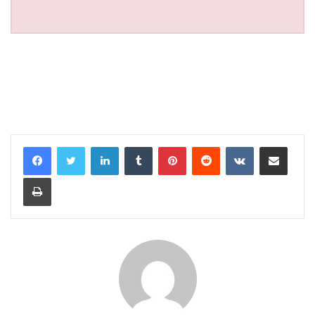
LinkedIn
Tumblr
Pinterest
Reddit
VKontakte
Share via Email
Print