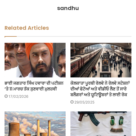
sandhu
Related Articles
ਭਾਈ ਜਗਤਾਰ ਸਿੰਘ ਹਵਾਰਾ ਦੀ ਪਟੀਸ਼ਨ
ਕੋਲਕਾਤਾ ਪੂਰਬੀ ਰੇਲਵੇ ਨੇ ਰੇਲਵੇ ਸਟੇਸ਼ਨਾਂ
’ਤੇ 11 ਮਾਰਚ ਤੱਕ ਸੁਣਵਾਈ ਮੁਲਤਵੀ
ਦੀਆਂ ਫੋਟੋਆਂ ਅਤੇ ਵੀਡੀਓ ਲੈਣ ਤੋਂ ਸਾਰੇ
ਬਲੌਗਰਾਂ ਅਤੇ ਯੂਟਿਊਬਰਾਂ ਤੇ ਲਾਈ ਰੋਕ
17/02/2026
29/05/2025