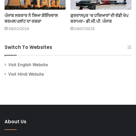
ਪੰਜਾਬ ਸਰਕਾਰ ਨੇ ਲਿਆ ਗੋਇੰਦਵਾਲ
ਗੁਰਦਾਸਪੁਰ ’ਚ ਹਥਿਆਰਾਂ ਦੀ ਵੱਡੀ ਖੇਪ
ਥਰਮਲ ਪਲਾਂਟ ਦਾ ਕਬਜ਼ਾ
ਬਰਾਮਦ- ਡੀ.ਜੀ.ਪੀ. ਪੰਜਾਬ
08/02/2024
09/07/2025
Switch To Websites
Visit English Website
Visit Hindi Website
About Us