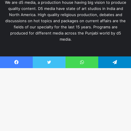
We are d5 media, a production house having big vision to produce
quality content. D5 media have state of art studios in India and
North America. High quality religious production, debates and
discussions on hot topics and packages on current affairs are the
fields of our specialty for the last 15 years. Programs are
produced for different media across the Punjabi world by d5
media.
Useful Links
Facebook
Twitter
WhatsApp
Telegram
About Us
Privacy Policy
Ba
English Website
Hindi Website
to
Contact us
to
bu