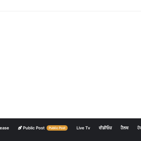
lease
Public Post
Live Tv
ਵੀਡੀਓਜ਼
ਹੈਲਥ
ਹੋ
Public Post