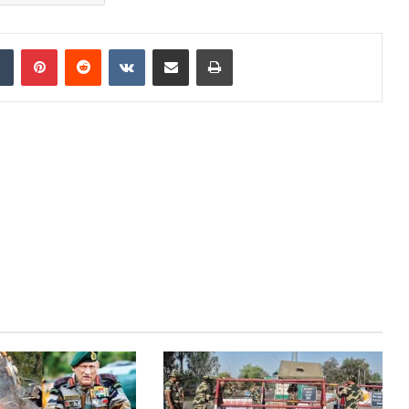
Tumblr
Pinterest
Reddit
VKontakte
Share via Email
Print