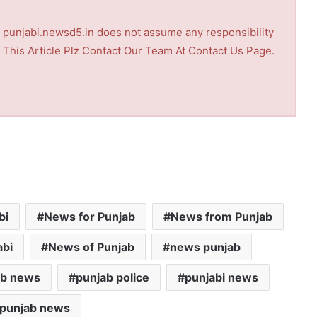
nd punjabi.newsd5.in does not assume any responsibility
th This Article Plz Contact Our Team At Contact Us Page.
bi
News for Punjab
News from Punjab
abi
News of Punjab
news punjab
ab news
punjab police
punjabi news
punjab news