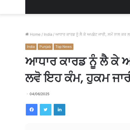
Home
/
India
/
ਆਧਾਰ ਕਾਰਡ ਨੂੰ ਲੈ ਕੇ ਅਪਡੇਟ ਜਾਰੀ, ਸਮੇਂ ਨਾਲ ਕਰ 
India
Punjab
Top News
ਆਧਾਰ ਕਾਰਡ ਨੂੰ ਲੈ ਕੇ 
ਲਵੋ ਇਹ ਕੰਮ, ਹੁਕਮ ਜਾਰ
04/06/2025
Facebook
Twitter
LinkedIn