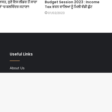
ਸਤ, ਸੁਣੋ ਇਸ ਲੀਡਰ ਤੋਂ ਸਾਰਾ
Budget Session 2023 : Income
ਆਂ ‘ਚ ਬਲਵਿੰਦਰ ਜਟਾਣਾ!
Tax ਭਰਨ ਵਾਲਿਆ ਨੂੰ ਮਿਲੀ ਵੱਡੀ ਛੁੱਟ
01/02/2023
Useful Links
About Us
Privacy Policy
English Website
Hindi Website
Contact us