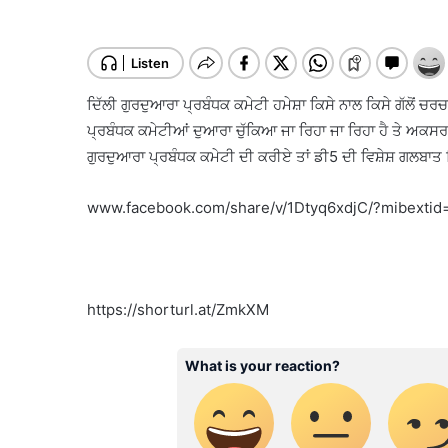
ਦਿੱਲੀ ਗੁਰਦੁਆਰਾ ਪ੍ਰਬੰਧਕ ਕਮੇਟੀ ਹਮੇਸ਼ਾ ਕਿਸੇ ਨਾਲ ਕਿਸੇ ਗੱਲੋਂ ਚਰਚਾ
ਪ੍ਰਬੰਧਕ ਕਮੇਟੀਆਂ ਦੁਆਰਾ ਚੁੱਕਿਆ ਜਾ ਰਿਹਾ ਜਾ ਰਿਹਾ ਹੈ ਤੇ ਅਕਸਰ ਆਏ
ਗੁਰਦੁਆਰਾ ਪ੍ਰਬੰਧਕ ਕਮੇਟੀ ਦੀ ਕਰੀਏ ਤਾਂ ਡੀ5 ਦੀ ਵਿਸ਼ੇਸ਼ ਗਲਬਾਤ 
www.facebook.com/share/v/1Dtyq6xdjC/?mibextid
https://shorturl.at/ZmkXM