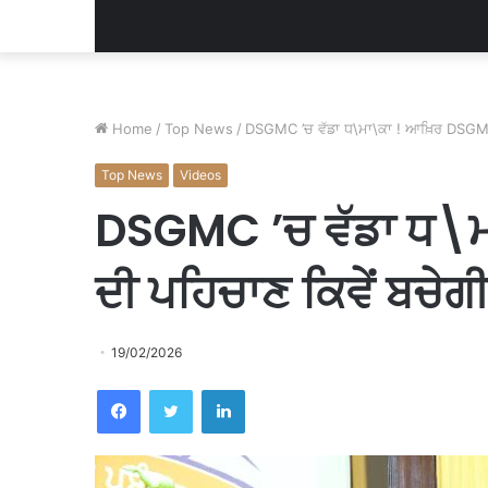
Home
/
Top News
/
DSGMC ’ਚ ਵੱਡਾ ਧ\ਮਾ\ਕਾ ! ਆਖ਼ਿਰ DSGMC 
Top News
Videos
DSGMC ’ਚ ਵੱਡਾ ਧ\
ਦੀ ਪਹਿਚਾਣ ਕਿਵੇਂ ਬਚੇਗ
19/02/2026
Facebook
Twitter
LinkedIn