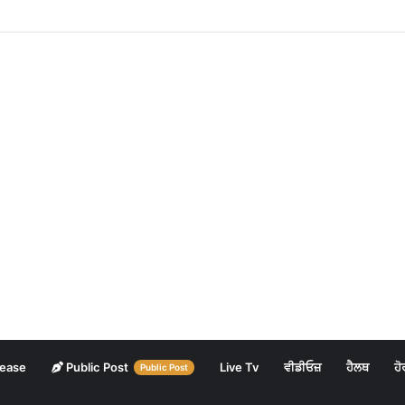
lease
Public Post
Live Tv
ਵੀਡੀਓਜ਼
ਹੈਲਥ
ਹੋ
Public Post