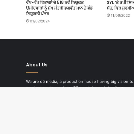
SYL ‘ਤੇ ਭਖੀ ਸਿਆ
ਵੱਖ-ਵੱਖ ਵਿਭਾਗਾਂ ਦੇ 518 ਨਵੇਂ ਨਿਯੁਕਤ
ਸੱਚ, ਫਿਰ ਸੁਰਖ਼ੀ
ਉਮੀਦਵਾਰਾਂ ਨੂੰ ਮੁੱਖ ਮੰਤਰੀ ਭਗਵੰਤ ਮਾਨ ਨੇ ਵੰਡੇ
ਨਿਯੁਕਤੀ ਪੱਤਰ
11/09/2022
01/02/2024
About Us
We are d5 media, a production house having big vision to
produce quality content. D5 media have state of art
studios in India and North America. High quality religious
production, debates and discussions on hot topics and
packages on current affairs are the fields of our specialty
for the last 15 years. Programs are produced for different
media across the Punjabi world by d5 media.