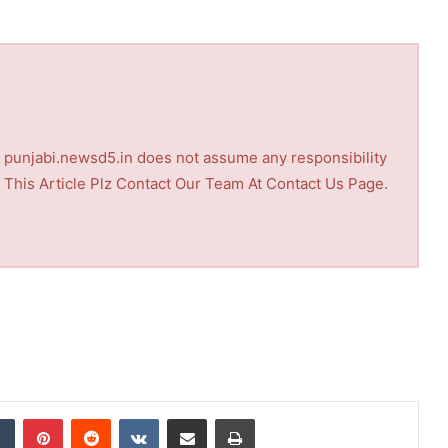
nd punjabi.newsd5.in does not assume any responsibility
th This Article Plz Contact Our Team At Contact Us Page.
Tumblr
Pinterest
Reddit
VKontakte
Share via Email
Print