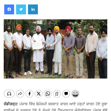
Facebook
Twitter
LinkedIn
ਚੰਡੀਗੜ੍ਹ:
ਪੰਜਾਬ ਵਿੱਚ ਬੇਮੌਸਮੀ ਬਰਸਾਤ ਕਾਰਨ ਆਏ ਹੜ੍ਹਾਂ ਕਾਰਨ ਹੋਏ ਸੂਬਾ
ਵਾਸੀਆਂ ਦੇ ਨੁਕਸਾਨ ਹੋਏ ਨੂੰ ਦੇਖਦੇ ਹੋਏ ਹੈੱਡਮਾਸਟਰ ਐਸੋਸੀਏਸ਼ਨ ਪੰਜਾਬ ਵੱਲੋਂ