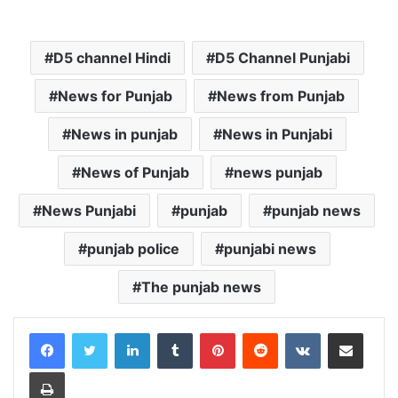
D5 channel Hindi
D5 Channel Punjabi
News for Punjab
News from Punjab
News in punjab
News in Punjabi
News of Punjab
news punjab
News Punjabi
punjab
punjab news
punjab police
punjabi news
The punjab news
LinkedIn
Tumblr
Pinterest
Reddit
VKontakte
Share via Email
Print