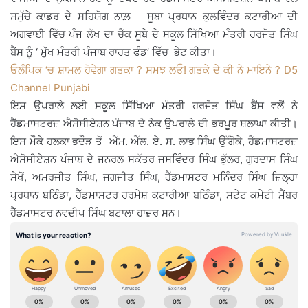
ਸਮੁੱਚੇ ਕਾਡਰ ਦੇ ਸਹਿਯੋਗ ਨਾਲ਼ ਸੂਬਾ ਪ੍ਰਧਾਨ ਕੁਲਵਿੰਦਰ ਕਟਾਰੀਆ ਦੀ
ਅਗਵਾਈ ਵਿੱਚ ਪੰਜ ਲੱਖ ਦਾ ਚੈੱਕ ਸੂਬੇ ਦੇ ਸਕੂਲ ਸਿੱਖਿਆ ਮੰਤਰੀ ਹਰਜੋਤ ਸਿੰਘ
ਬੈਂਸ ਨੂੰ ‘ ਮੁੱਖ ਮੰਤਰੀ ਪੰਜਾਬ ਰਾਹਤ ਫੰਡ’ ਵਿੱਚ ਭੇਟ ਕੀਤਾ।
ਓਲੰਪਿਕ ‘ਚ ਸ਼ਾਮਲ ਹੋਵੇਗਾ ਗਤਕਾ ? ਸਮਝ ਲਓ! ਗਤਕੇ ਦੇ ਕੀ ਨੇ ਮਾਇਨੇ ? D5
Channel Punjabi
ਇਸ ਉਪਰਾਲੇ ਲਈ ਸਕੂਲ ਸਿੱਖਿਆ ਮੰਤਰੀ ਹਰਜੋਤ ਸਿੰਘ ਬੈਂਸ ਵਲੋਂ ਨੇ
ਹੈੱਡਮਾਸਟਰਜ਼ ਐਸੋਸੀਏਸ਼ਨ ਪੰਜਾਬ ਦੇ ਨੇਕ ਉਪਰਾਲੇ ਦੀ ਭਰਪੂਰ ਸ਼ਲਾਘਾ ਕੀਤੀ।
ਇਸ ਮੌਕੇ ਹਲਕਾ ਭਦੌੜ ਤੋਂ ਐੱਮ. ਐੱਲ. ਏ. ਸ. ਲਾਭ ਸਿੰਘ ਉੱਗੋਕੇ, ਹੈੱਡਮਾਸਟਰਜ਼
ਐਸੋਸੀਏਸ਼ਨ ਪੰਜਾਬ ਦੇ ਜਨਰਲ ਸਕੱਤਰ ਜਸਵਿੰਦਰ ਸਿੰਘ ਭੁੱਲਰ, ਗੁਰਦਾਸ ਸਿੰਘ
ਸੇਖੋਂ, ਅਮਰਜੀਤ ਸਿੰਘ, ਜਗਜੀਤ ਸਿੰਘ, ਹੈੱਡਮਾਸਟਰ ਮਨਿੰਦਰ ਸਿੰਘ ਜ਼ਿਲ੍ਹਾ
ਪ੍ਰਧਾਨ ਬਠਿੰਡਾ, ਹੈੱਡਮਾਸਟਰ ਹਰਮੇਸ਼ ਕਟਾਰੀਆ ਬਠਿੰਡਾ, ਸਟੇਟ ਕਮੇਟੀ ਮੈਂਬਰ
ਹੈੱਡਮਾਸਟਰ ਨਵਦੀਪ ਸਿੰਘ ਬਟਾਲਾ ਹਾਜ਼ਰ ਸਨ।