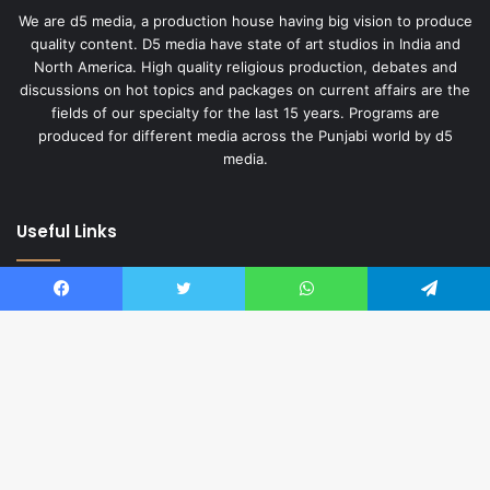
We are d5 media, a production house having big vision to produce
quality content. D5 media have state of art studios in India and
North America. High quality religious production, debates and
discussions on hot topics and packages on current affairs are the
fields of our specialty for the last 15 years. Programs are
produced for different media across the Punjabi world by d5
media.
Useful Links
About Us
Facebook
Twitter
WhatsApp
Telegram
Privacy Policy
English Website
Hindi Website
Ba
Contact us
to
to