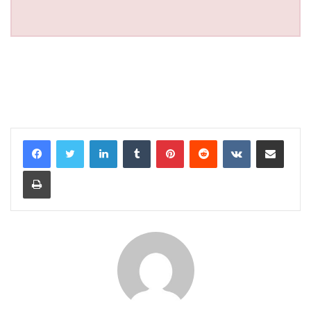
LinkedIn
Tumblr
Pinterest
Reddit
VKontakte
Share via Email
Print