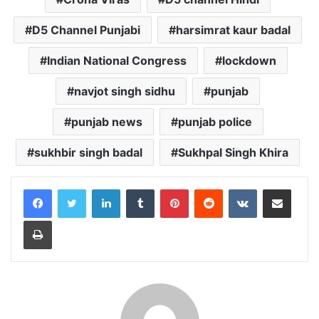
D5 Channel Punjabi
harsimrat kaur badal
Indian National Congress
lockdown
navjot singh sidhu
punjab
punjab news
punjab police
sukhbir singh badal
Sukhpal Singh Khira
LinkedIn
Tumblr
Pinterest
Reddit
VKontakte
Share via Email
Print