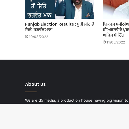
Punjab Election Results : ਧੂਰੀ ਸੀਟ ਤੋਂ
ਬਿਕਰਮ ਮਜੀਠੀਆ ਦ
ਜਿੱਤੇ ‘ਭਗਵੰਤ ਮਾਨ’
ਹੀ ਅਕਾਲੀ ਦੇ ਪ੍ਰ
ਅਹਿਮ ਮੀਟਿੰਗ
10/03/2022
11/08/2022
About Us
We are d5 media, a production house having big vision to
produce quality content. D5 media have state of art
studios in India and North America. High quality religious
production, debates and discussions on hot topics and
packages on current affairs are the fields of our specialty