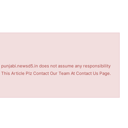
nd punjabi.newsd5.in does not assume any responsibility
th This Article Plz Contact Our Team At Contact Us Page.