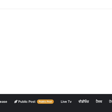
lease
Public Post
Live Tv
ਵੀਡੀਓਜ਼
ਹੈਲਥ
ਹੋ
Public Post