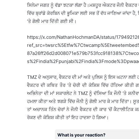
ਸਿਨੇਮਾ ਜਗਤ ਨੂੰ ਵੱਡਾ ਝਟਕਾ ਲੱਗਾ ਹੈ।ਮਸ਼ਹੂਰ ਐਕਟਰ ਜੌਨੀ ਵੈਕਟਰ
ਵਿੱਚ ਬ੍ਰਾਂਡੋ ਕੋਰਬਿਨ ਦੀ ਭੂਮਿਕਾ ਲਈ ਸਭ ਤੋਂ ਵੱਧ ਜਾਣਿਆ ਜਾਂਦਾ ਹੈ
‘ਤੇ ਗੋਲੀ ਮਾਰ ਦਿੱਤੀ ਗਈ ਸੀ।
https://x.com/NathanHochmanDA/status/1794921
ref_src=twsrc%5Etfw%7Ctwcamp%5Etweetembe
87a26ff26d2d008071e579b753fcc918138%7Ctwco
s%2Findia%2Fpunjabi%2Findia%3Fmode%3Dpwaac
TMZ ਦੇ ਅਨੁਸਾਰ, ਵੈਕਟਰ ਦੀ ਮਾਂ ਅਤੇ ਪੁਲਿਸ ਨੂੰ ਇਸ ਘਟਨਾ ਲਈ 
ਵੈਕਟਰ ਦੀ ਕਥਿਤ ਤੌਰ ‘ਤੇ ਚੋਰੀ ਦੀ ਕੋਸ਼ਿਸ਼ ਵਿੱਚ ਹੱਤਿਆ ਕੀ
ਅਭਿਨੇਤਾ ਦੀ ਮਾਂ ਸਕਾਰਲੇਟ ਨੇ TMZ ਨੂੰ ਦੱਸਿਆ ਕਿ ਜੌਨੀ ‘ਤੇ ਸ਼ਨੀਵਾਰ 
ਹਮਲਾ ਕੀਤਾ ਅਤੇ ਝਗੜੇ ਵਿੱਚ ਜੌਨੀ ਨੂੰ ਗੋਲੀ ਮਾਰ ਕੇ ਮਾਰ ਦਿੱਤਾ। 
ਤਾਂ ਅਚਾਨਕ ਤਿੰਨ ਚੋਰਾਂ ਨੇ ਜੌਨੀ ਵੈਕਟਰ ਦੀ ਕਾਰ ‘ਚੋਂ ਕੈਟਾਲੀਟਿਕ ਕਨ
ਰੋਕਣ ਦੀ ਕੋਸ਼ਿਸ਼ ਕੀਤੀ ਤਾਂ ਇਹ ਹਾਦਸਾ ਹੋ ਗਿਆ।