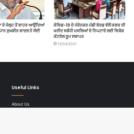
ੇ ਜੇਲ੍ਹ ਤੋਂ ਬਾਹਰ ਆਉਂਦਿਆਂ
ਕੋਵਿਡ-19 ਦੇ ਮੱਦੇਨਜ਼ਰ ਮੰਡੀ ਬੋਰਡ ਵੱਲੋਂ ਕਣਕ ਦੀ
ਧਾਨ ਸੁਖਬੀਰ ਬਾਦਲ ਨੇ ਸੱਦੀ
ਖਰੀਦ ਸਬੰਧੀ ਮਸਲਿਆਂ ਦੇ ਨਿਪਟਾਰੇ ਲਈ ਵਿਸ਼ੇਸ਼
ਕੰਟਰੋਲ ਰੂਮ ਸਥਾਪਤ
12/04/2021
Useful Links
About Us
Privacy Policy
English Website
Hindi Website