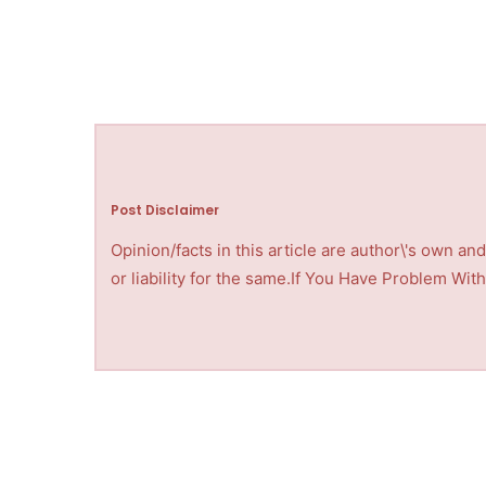
Post Disclaimer
Opinion/facts in this article are author\'s own a
or liability for the same.If You Have Problem Wi