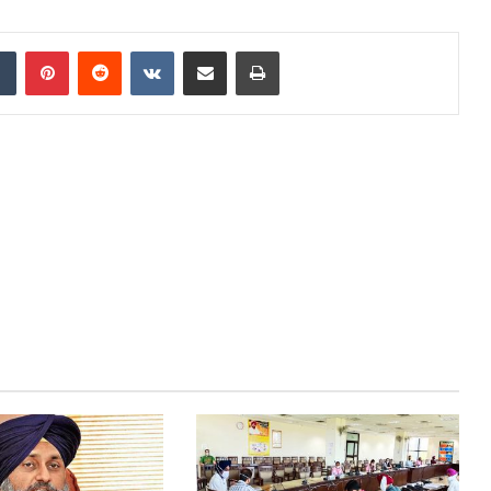
Tumblr
Pinterest
Reddit
VKontakte
Share via Email
Print