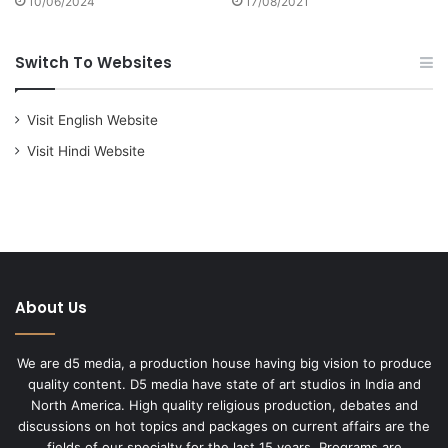
10/06/2024
17/08/2021
Switch To Websites
Visit English Website
Visit Hindi Website
About Us
We are d5 media, a production house having big vision to produce
quality content. D5 media have state of art studios in India and
North America. High quality religious production, debates and
discussions on hot topics and packages on current affairs are the
fields of our specialty for the last 15 years. Programs are