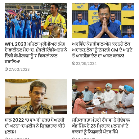
WPL 2023 ਮਹਿਲਾ ਪ੍ਰੀਮੀਅਰ ਲੀਗ
ਅਰਵਿੰਦ ਕੇਜਰੀਵਾਲ ਅੱਜ ਕਰਨਗੇ ਲੋਕ
ਦੇ ਫਾਈਨਲ ਮੈਚ ‘ਚ, ਮੁੰਬਈ ਇੰਡੀਅਨਜ਼ ਨੇ
ਅਦਾਲਤ,ਲੋਕਾਂ ਨੂੰ ਦੱਸਣਗੇ CM ਦੇ ਅਹੁਦੇ
ਦਿੱਲੀ ਕੈਪੀਟਲਜ਼ ਨੂੰ 7 ਵਿਕਟਾਂ ਨਾਲ
ਤੋਂ ਅਸਤੀਫ਼ਾ ਦੇਣ ਦਾ ਅਸਲ ਕਾਰਨ!
ਹਰਾਇਆ
22/09/2024
27/03/2023
ਸਾਲ 2022 ‘ਚ ਵਾਪਰੀ ਚਰਚ ਬੇਅਦਬੀ
ਸਹਿਕਾਰਤਾ ਮੰਤਰੀ ਰੰਧਾਵਾ ਨੇ ਬੁੱਢੇਵਾਲ
ਦੀ ਘਟਨਾ ‘ਚ ਪੁਲੀਸ ਨੇ ਗ੍ਰਿਫ਼ਤਾਰ ਕੀਤੇ
ਖੰਡ ਮਿੱਲ ਦੇ 23 ਮ੍ਰਿਤਕ ਮੁਲਾਜ਼ਮਾਂ ਦੇ
ਮੁਲਜ਼ਮ
ਵਾਰਸਾਂ ਨੂੰ ਨਿਯੁਕਤੀ ਪੱਤਰ ਸੌਂਪੇ