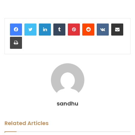
LinkedIn
Tumblr
Pinterest
Reddit
VKontakte
Share via Email
Print
sandhu
Related Articles