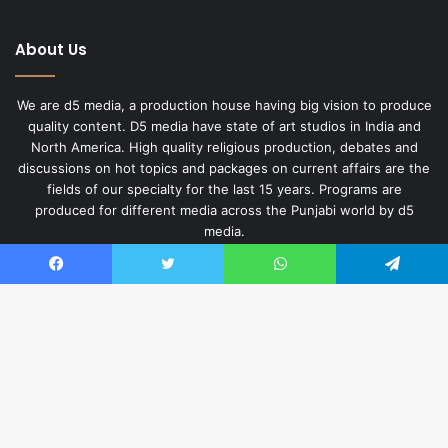
About Us
We are d5 media, a production house having big vision to produce
quality content. D5 media have state of art studios in India and
North America. High quality religious production, debates and
discussions on hot topics and packages on current affairs are the
fields of our specialty for the last 15 years. Programs are
produced for different media across the Punjabi world by d5
media.
Facebook
Twitter
WhatsApp
Telegram
Useful Links
About Us
Ba
Privacy Policy
to
English Website
to
Hindi Website