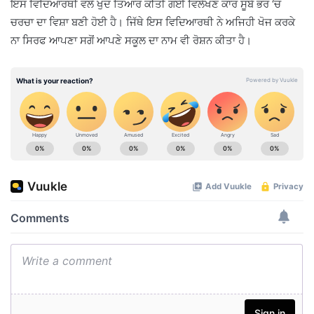
ਇਸ ਵਿਦਿਆਰਥੀ ਵਲੋਂ ਖੁਦ ਤਿਆਰ ਕੀਤੀ ਗਈ ਵਿਲੱਖਣ ਕਾਰ ਸੂਬੇ ਭਰ ‘ਚ
ਚਰਚਾ ਦਾ ਵਿਸ਼ਾ ਬਣੀ ਹੋਈ ਹੈ। ਜਿੱਥੇ ਇਸ ਵਿਦਿਆਰਥੀ ਨੇ ਅਜਿਹੀ ਖੋਜ ਕਰਕੇ
ਨਾ ਸਿਰਫ ਆਪਣਾ ਸਗੋਂ ਆਪਣੇ ਸਕੂਲ ਦਾ ਨਾਮ ਵੀ ਰੋਸ਼ਨ ਕੀਤਾ ਹੈ।