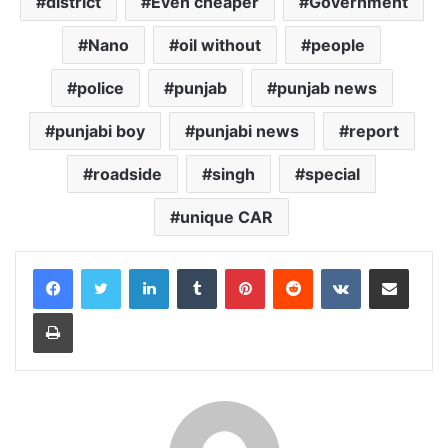
district
Even cheaper
Government
Nano
oil without
people
police
punjab
punjab news
punjabi boy
punjabi news
report
roadside
singh
special
unique CAR
LinkedIn
Tumblr
Pinterest
Reddit
VKontakte
Share via Email
Print