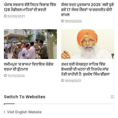
ਪੰਜਾਬ ਸਰਕਾਰ ਵੱਲੋਂ ਸਿਹਤ ਵਿਭਾਗ ਵਿੱਚ
ਸੰਸਦ ਰਤਨ ਪੁਰਸਕਾਰ 2025′ ਲਈ ਚੁਣੇ
128 ਮੈਡੀਕਲ ਮਾਹਿਰਾਂ ਦੀ ਭਰਤੀ
ਗਏ 17 ਸੰਸਦ ਮੈਂਬਰਾਂ ‘ਚ ਚਰਨਜੀਤ ਚੰਨੀ
ਸ਼ਾਮਲ
30/06/2021
18/05/2025
ਲਖੀਮਪੁਰ ‘ਚ ਭਾਜਪਾ ਵਿਧਾਇਕ ਯੋਗੇਸ਼
ਤਖ਼ਤ ਸ੍ਰੀ ਕੇਸਗੜ੍ਹ ਸਾਹਿਬ ਵਿੱਚ
ਵਰਮਾ ਦੀ ਕੁੱਟਮਾਰ
ਬੇਅਦਬੀ ਦੀ ਘਟਨਾ ਦੀ ਨਿਰਪੱਖ ਜਾਂਚ
ਹੋਣੀ ਚਾਹੀਦੀ ਹੈ: ਸੁਖਦੇਵ ਸਿੰਘ ਢੀਂਡਸਾ
10/10/2024
16/09/2021
Switch To Websites
Visit English Website