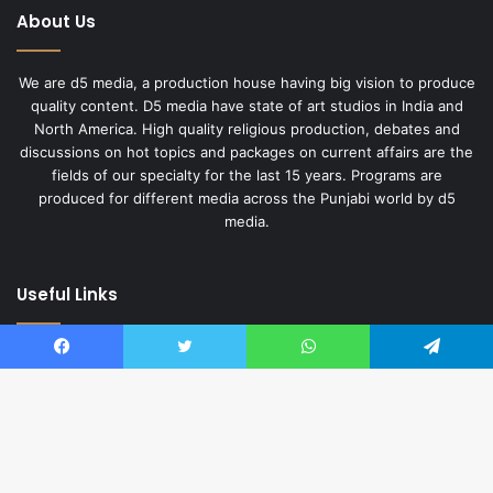
About Us
We are d5 media, a production house having big vision to produce
quality content. D5 media have state of art studios in India and
North America. High quality religious production, debates and
discussions on hot topics and packages on current affairs are the
fields of our specialty for the last 15 years. Programs are
produced for different media across the Punjabi world by d5
media.
Useful Links
About Us
Facebook
Twitter
WhatsApp
Telegram
Privacy Policy
English Website
Hindi Website
Ba
Contact us