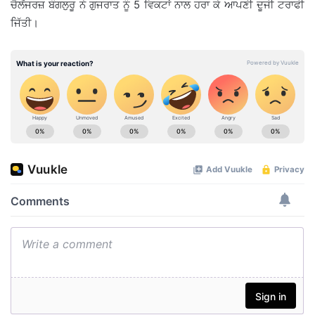
ਚੈਲੇਂਜਰਜ਼ ਬੰਗਲੁਰੂ ਨੇ ਗੁਜਰਾਤ ਨੂੰ 5 ਵਿਕਟਾਂ ਨਾਲ ਹਰਾ ਕੇ ਆਪਣੀ ਦੂਜੀ ਟਰਾਫੀ
ਜਿੱਤੀ।