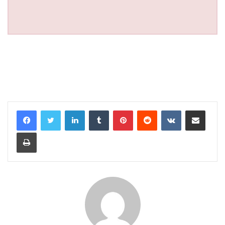
LinkedIn
Tumblr
Pinterest
Reddit
VKontakte
Share via Email
Print