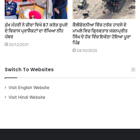
ਮੁੱਖ ਮੰਤਰੀ ਨੇ ਜ਼ੀਰਾ ਵਿਖੇ 87 ਕਰੋੜ ਰੁਪਏ
ਕੈਲੀਫੋਰਨੀਆ ਵਿੱਚ ਟਰੱਕ ਹਾਦਸੇ ਦੇ
ਦੇ ਵਿਕਾਸ ਪ੍ਰਾਜੈਕਟਾਂ ਦਾ ਰੱਖਿਆ ਨੀਂਹ
ਮਾਮਲੇ ਵਿਚ ਗ੍ਰਿਫਤਾਰ ਜਸ਼ਨਪ੍ਰੀਤ
ਪੱਥਰ
ਸਿੰਘ ਦੇ ਹੱਕ ਵਿੱਚ ਇਕੱਠਾ ਹੋਇਆ ਪੂਰਾ
ਪਿੰਡ
20/12/2021
24/10/2025
Switch To Websites
Visit English Website
Visit Hindi Website