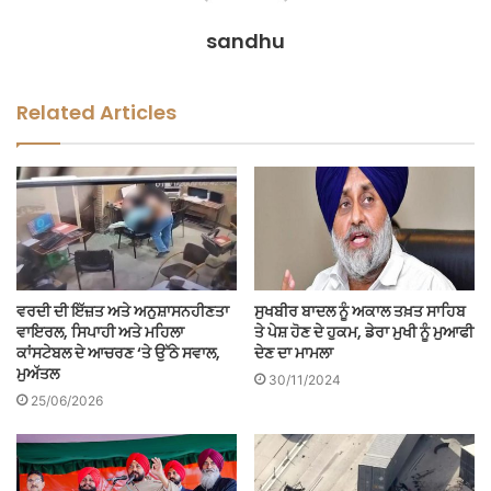
sandhu
Related Articles
ਵਰਦੀ ਦੀ ਇੱਜ਼ਤ ਅਤੇ ਅਨੁਸ਼ਾਸਨਹੀਣਤਾ
ਸੁਖਬੀਰ ਬਾਦਲ ਨੂੰ ਅਕਾਲ ਤਖ਼ਤ ਸਾਹਿਬ
ਵਾਇਰਲ, ਸਿਪਾਹੀ ਅਤੇ ਮਹਿਲਾ
ਤੇ ਪੇਸ਼ ਹੋਣ ਦੇ ਹੁਕਮ, ਡੇਰਾ ਮੁਖੀ ਨੂੰ ਮੁਆਫੀ
ਕਾਂਸਟੇਬਲ ਦੇ ਆਚਰਣ ‘ਤੇ ਉੱਠੇ ਸਵਾਲ,
ਦੇਣ ਦਾ ਮਾਮਲਾ
ਮੁਅੱਤਲ
30/11/2024
25/06/2026