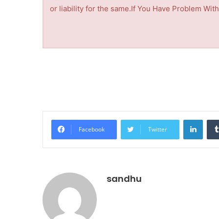
or liability for the same.If You Have Problem Wi
LinkedIn
Facebook
Twitter
sandhu