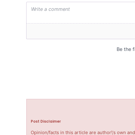
Post Disclaimer
Opinion/facts in this article are author\'s own a