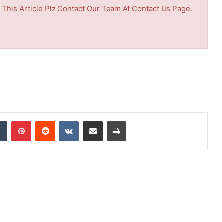
th This Article Plz Contact Our Team At Contact Us Page.
Tumblr
Pinterest
Reddit
VKontakte
Share via Email
Print