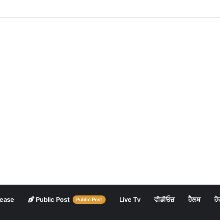
lease
Public Post
Live Tv
ਵੀਡੀਓਜ਼
ਹੈਲਥ
ਹੋ
Public Post