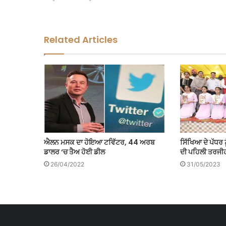
Related Articles
ਐਲਨ ਮਸਕ ਦਾ ਹੋਇਆ ਟਵਿੱਟਰ, 44 ਅਰਬ
ਸਿੱਖਿਆ ਦੇ ਪੱਧਰ 
ਡਾਲਰ ‘ਚ ਤੈਅ ਹੋਈ ਡੀਲ
ਦੀ ਪਹਿਲੀ ਤਰਜੀ
26/04/2022
31/05/2023