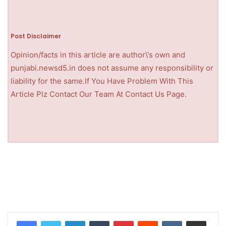
Post Disclaimer
Opinion/facts in this article are author\'s own and
punjabi.newsd5.in does not assume any responsibility or
liability for the same.If You Have Problem With This
Article Plz Contact Our Team At Contact Us Page.
LinkedIn
Tumblr
Pinterest
Reddit
VKontakte
Share via Email