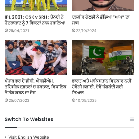
IPL 2021 : CSK v SRH : ਚੇਂਨਈ ਨੇ
ਦਲਬੀਰ ਗੋਲਡੀ ਨੇ ਛੱਡਿਆ ”ਆਪ” ਦਾ
ਹੈਦਰਾਬਾਦ ਨੂੰ 7 ਵਿਕਟਾਂ ਨਾਲ ਹਰਾਇਆ
ਸਾਥ
29/04/2021
22/10/2024
ਪੰਜਾਬ ਭਰ ਦੇ ਡੀਸੀ, ਐਸਡੀਐਮ,
ਭਾਰਤ ਅਤੇ ਪਾਕਿਸਤਾਨ ਵਿਚਕਾਰ ਨਹੀਂ
ਤਹਿਸੀਲ ਦਫ਼ਤਰਾਂ ਚ ਹੜਤਾਲ, ਵਿਧਾਇਕ
ਹੋਵੇਗੀ ਲੜਾਈ, ਦੋਵੇਂ ਜੰਗਬੰਦੀ ਲਈ
ਤੇ ਤੰਗ ਕਰਨ ਦਾ ਦੋਸ਼
ਤਿਆਰ…
25/07/2023
10/05/2025
Switch To Websites
Visit English Website