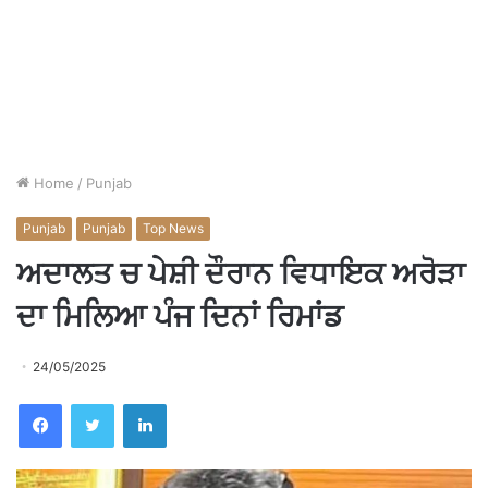
Home
/
Punjab
Punjab
Punjab
Top News
ਅਦਾਲਤ ਚ ਪੇਸ਼ੀ ਦੌਰਾਨ ਵਿਧਾਇਕ ਅਰੋੜਾ
ਦਾ ਮਿਲਿਆ ਪੰਜ ਦਿਨਾਂ ਰਿਮਾਂਡ
24/05/2025
Facebook
Twitter
LinkedIn