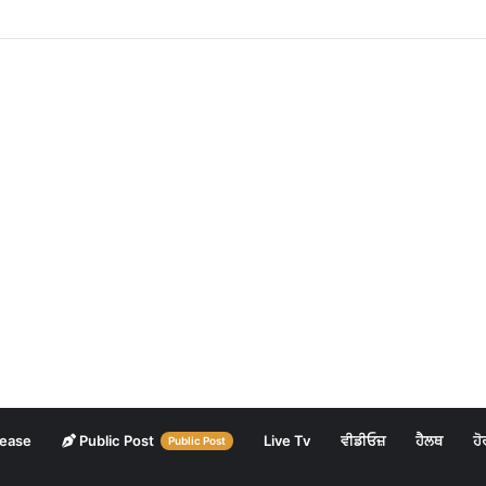
lease
Public Post
Live Tv
ਵੀਡੀਓਜ਼
ਹੈਲਥ
ਹੋ
Public Post