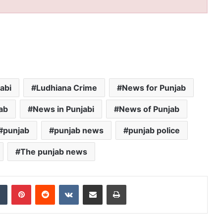
abi
Ludhiana Crime
News for Punjab
ab
News in Punjabi
News of Punjab
punjab
punjab news
punjab police
The punjab news
Tumblr
Pinterest
Reddit
VKontakte
Share via Email
Print