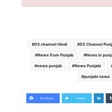
D5 channel Hindi
D5 Channel Punj
News from Punjab
News in punj
news punjab
News Punjabi
punjabi news
LinkedIn
Facebook
Twitter