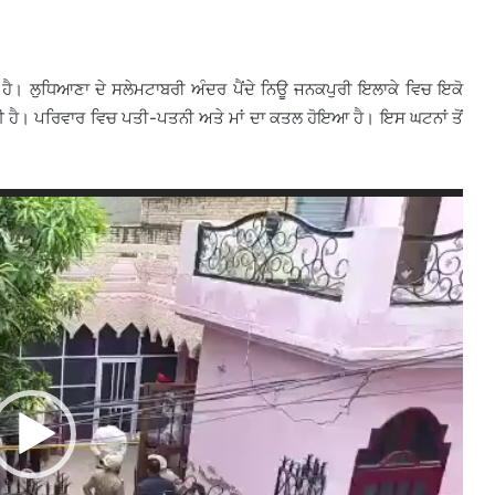
ੈ। ਲੁਧਿਆਣਾ ਦੇ ਸਲੇਮਟਾਬਰੀ ਅੰਦਰ ਪੈਂਦੇ ਨਿਊ ਜਨਕਪੁਰੀ ਇਲਾਕੇ ਵਿਚ ਇਕੋ
ਈ ਹੈ। ਪਰਿਵਾਰ ਵਿਚ ਪਤੀ-ਪਤਨੀ ਅਤੇ ਮਾਂ ਦਾ ਕਤਲ ਹੋਇਆ ਹੈ। ਇਸ ਘਟਨਾਂ ਤੋਂ