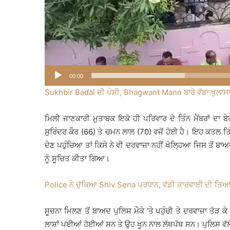
00:00
Sukhbir Badal ਦੀ ਪੇਸ਼ੀ, Bhagwant Mann ਬਾਰੇ ਵੱਡਾ ਖੁਲਾ
ਮਿਲੀ ਜਾਣਕਾਰੀ ਮੁਤਾਬਕ ਇਕੋ ਹੀ ਪਰਿਵਾਰ ਦੇ ਤਿੰਨ ਮੈਂਬਰਾਂ ਦਾ
ਸੁਰਿੰਦਰ ਕੌਰ (66) ਤੇ ਚਮਨ ਲਾਲ (70) ਵਜੋਂ ਹੋਈ ਹੈ। ਇਹ ਕਤਲ ਤਿੰ
ਦੇਣ ਪਹੁੰਚਿਆ ਤਾਂ ਕਿਸੇ ਨੇ ਵੀ ਦਰਵਾਜ਼ਾ ਨਹੀਂ ਖੋਲ੍ਹਿਆ ਜਿਸ ਤੋਂ ਬਾ
ਨੂੰ ਸੂਚਿਤ ਕੀਤਾ ਗਿਆ।
Police ਨੇ ਚੁੱਕਿਆ Shiv Sena ਪ੍ਰਧਾਨ, ਵੱਡੀ ਕਾਰਵਾਈ ਦੀ ਤਿ
ਸੂਚਨਾ ਮਿਲਣ ਤੋਂ ਬਾਅਦ ਪੁਲਿਸ ਮੌਕੇ ‘ਤੇ ਪਹੁੰਚੀ ਤੇ ਦਰਵਾਜ਼ਾ ਤੋੜ
ਲਾਸ਼ਾਂ ਪਈਆਂ ਹੋਈਆਂ ਸਨ ਤੇ ਉਹ ਖੂਨ ਨਾਲ ਲੱਥਪੱਥ ਸਨ। ਪੁਲਿਸ ਵੱਲੋਂ 