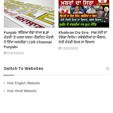
Punjab ’ਲੱਗਿਆ ਵੱਡਾ ਜਾਮ! BJP
Khabran Da Sira : PM ਮੋਦੀ ਦਾ
ਮੰਤਰੀ ’ਤੇ ਪਰਚਾ ਦਰਜ ! ਕੈਬਨਿਟ ਮੰਤਰੀ
ਹੋਵੇਗਾ ਵਿਰੋਧ ! ਜਥੇਬੰਦੀਆਂ ਦਾ ਐਲਾਨ,
ਨੇ ਦਿੱਤਾ ਅਸਤੀਫ਼ਾ ! | D5 Channel
ਖੇਤੀ ਮੰਤਰੀ ਤੋਮਰ ਦਾ ਬਿਆਨ
Punjabi
12/02/2022
01/01/2023
Switch To Websites
Visit English Website
Visit Hindi Website