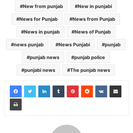
New from punjab
New in punjabi
News for Punjab
News from Punjab
News in punjab
News of Punjab
news punjab
News Punjabi
punjab
punjab news
punjab police
punjabi news
The punjab news
LinkedIn
Tumblr
Pinterest
Reddit
VKontakte
Share via Email
Print