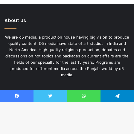
About Us
We are d5 media, a production house having big vision to produce
quality content. D5 media have state of art studios in India and
North America. High quality religious production, debates and
discussions on hot topics and packages on current affairs are the
fields of our specialty for the last 15 years. Programs are
produced for different media across the Punjabi world by d5
media.
Useful Links
Facebook
Twitter
WhatsApp
Telegram
About Us
Privacy Policy
Ba
English Website