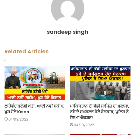
sandeep singh
Related Articles
ਲਾਹੇਵੰਦ ਬਣੇਗੀ ਖੇਤੀ, ਆਈ ਨਵੀਂ ਸਕੀਮ,
ਪਾਕਿਸਤਾਨ ਦੀ ਵੱਡੀ ਸਾਜਿਸ਼ ਦਾ ਖ਼ੁਲਾਸਾ,
ਖੁਸ਼ ਹੋਏ Kisan
ਨਸ਼ੇ ਦੇ ਸਮੱਗਲਰ ਹੋਏ ਬੇਨਕਾਬ, ਪੁਲਿਸ ਨੇ
ਲਿਆ ਐਕਸ਼ਨ!
01/09/2022
04/10/2022