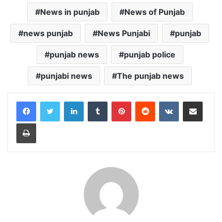
News in punjab
News of Punjab
news punjab
News Punjabi
punjab
punjab news
punjab police
punjabi news
The punjab news
LinkedIn
Tumblr
Pinterest
Reddit
VKontakte
Share via Email
Print