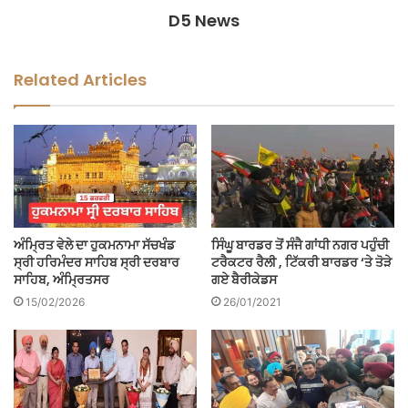
D5 News
Related Articles
ਅੰਮ੍ਰਿਤ ਵੇਲੇ ਦਾ ਹੁਕਮਨਾਮਾ ਸੱਚਖੰਡ
ਸਿੰਘੂ ਬਾਰਡਰ ਤੋਂ ਸੰਜੈ ਗਾਂਧੀ ਨਗਰ ਪਹੁੰਚੀ
ਸ੍ਰੀ ਹਰਿਮੰਦਰ ਸਾਹਿਬ ਸ੍ਰੀ ਦਰਬਾਰ
ਟਰੈਕਟਰ ਰੈਲੀ , ਟਿੱਕਰੀ ਬਾਰਡਰ ‘ਤੇ ਤੋੜੇ
ਸਾਹਿਬ, ਅੰਮ੍ਰਿਤਸਰ
ਗਏ ਬੈਰੀਕੇਡਸ
15/02/2026
26/01/2021