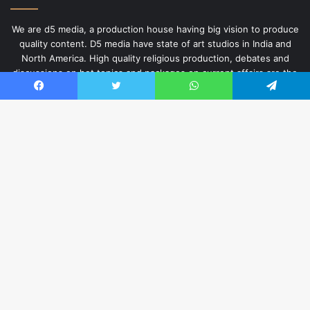
We are d5 media, a production house having big vision to produce
quality content. D5 media have state of art studios in India and
North America. High quality religious production, debates and
discussions on hot topics and packages on current affairs are the
fields of our specialty for the last 15 years. Programs are
Facebook
Twitter
WhatsApp
Telegram
produced for different media across the Punjabi world by d5
media.
Ba
Useful Links
to
About Us
to
Privacy Policy
bu
English Website
Hindi Website
Contact us